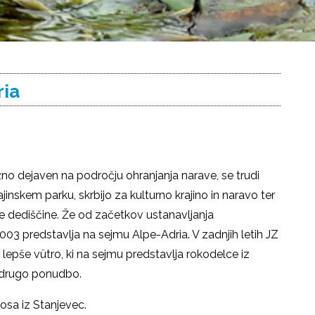
ria
ežno dejaven na področju ohranjanja narave, se trudi
Krajinskem parku, skrbijo za kulturno krajino in naravo ter
ne dediščine. Že od začetkov ustanavljanja
3 predstavlja na sejmu Alpe-Adria. V zadnjih letih JZ
lepše vütro, ki na sejmu predstavlja rokodelce iz
n drugo ponudbo.
osa iz Stanjevec.