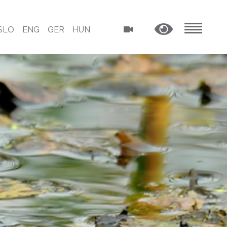
SLO
ENG
GER
HUN
MENU