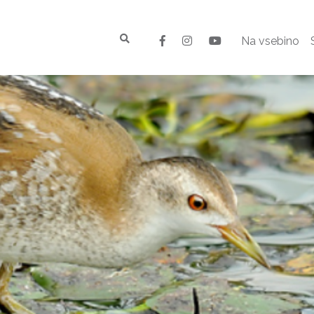
Na vsebino