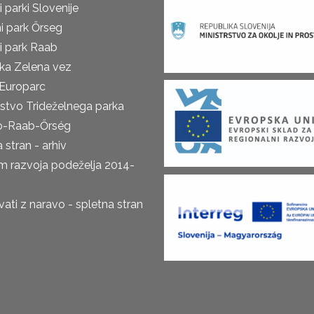
 parki Slovenije
i park Őrseg
i park Raab
ka Zelena vez
Europarc
rstvo Trideželnega parka
o-Raab-Őrség
 stran - arhiv
m razvoja podeželja 2014-
ti z naravo - spletna stran