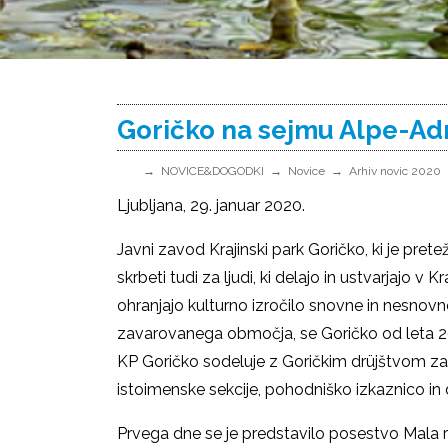
Goričko na sejmu Alpe-Ad
NOVICE&DOGODKI
Novice
Arhiv novic 2020
Ljubljana, 29. januar 2020.
Javni zavod Krajinski park Goričko, ki je pret
skrbeti tudi za ljudi, ki delajo in ustvarjajo v 
ohranjajo kulturno izročilo snovne in nesnov
zavarovanega območja, se Goričko od leta 200
KP Goričko sodeluje z Goričkim drüjštvom za 
istoimenske sekcije, pohodniško izkaznico i
Prvega dne se je predstavilo posestvo Mala r