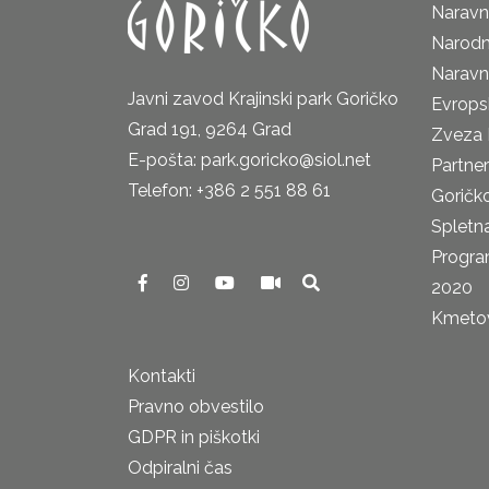
Naravni
Narodn
Naravn
Javni zavod Krajinski park Goričko
Evrops
Grad 191, 9264 Grad
Zveza 
E-pošta: park.goricko@siol.net
Partne
Telefon: +386 2 551 88 61
Goričk
Spletna
Progra
2020
Kmetova
Kontakti
Pravno obvestilo
GDPR in piškotki
Odpiralni čas