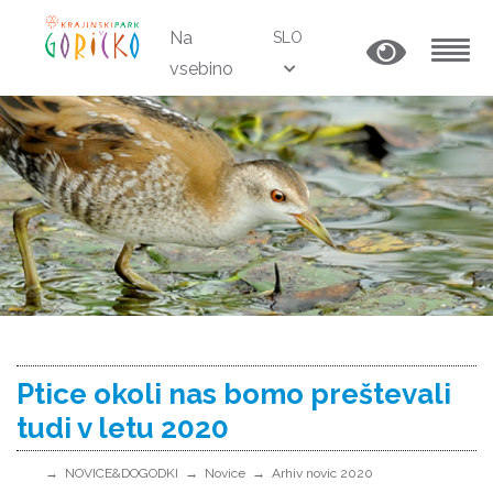
Na
SLO
vsebino
MENU
Ptice okoli nas bomo preštevali
tudi v letu 2020
NOVICE&DOGODKI
Novice
Arhiv novic 2020