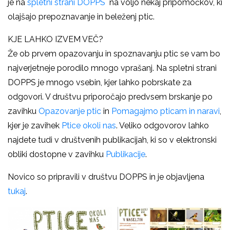
je na
spletni strani DOPPS
na voljo nekaj pripomočkov, ki
olajšajo prepoznavanje in beleženj ptic.
KJE LAHKO IZVEM VEČ?
Že ob prvem opazovanju in spoznavanju ptic se vam bo
najverjetneje porodilo mnogo vprašanj. Na spletni strani
DOPPS je mnogo vsebin, kjer lahko pobrskate za
odgovori. V društvu priporočajo predvsem brskanje po
zavihku
Opazovanje ptic
in
Pomagajmo pticam in naravi
,
kjer je zavihek
Ptice okoli nas
. Veliko odgovorov lahko
najdete tudi v društvenih publikacijah, ki so v elektronski
obliki dostopne v zavihku
Publikacije
.
Novico so pripravili v društvu DOPPS in je objavljena
tukaj
.