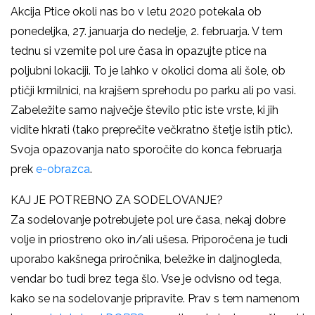
Akcija Ptice okoli nas bo v letu 2020 potekala ob
ponedeljka, 27. januarja do nedelje, 2. februarja. V tem
tednu si vzemite pol ure časa in opazujte ptice na
poljubni lokaciji. To je lahko v okolici doma ali šole, ob
ptičji krmilnici, na krajšem sprehodu po parku ali po vasi.
Zabeležite samo največje število ptic iste vrste, ki jih
vidite hkrati (tako preprečite večkratno štetje istih ptic).
Svoja opazovanja nato sporočite do konca februarja
prek
e-obrazca
.
KAJ JE POTREBNO ZA SODELOVANJE?
Za sodelovanje potrebujete pol ure časa, nekaj dobre
volje in priostreno oko in/ali ušesa. Priporočena je tudi
uporabo kakšnega priročnika, beležke in daljnogleda,
vendar bo tudi brez tega šlo. Vse je odvisno od tega,
kako se na sodelovanje pripravite. Prav s tem namenom