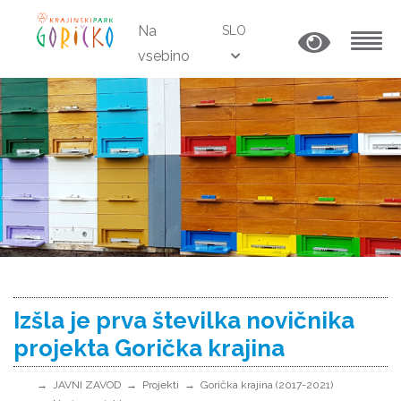
Na
SLO
vsebino
MENU
Izšla je prva številka novičnika
projekta Gorička krajina
JAVNI ZAVOD
Projekti
Gorička krajina (2017-2021)