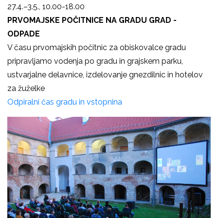
27.4.–3.5., 10.00-18.00
PRVOMAJSKE POČITNICE NA GRADU GRAD -
ODPADE
V času prvomajskih počitnic za obiskovalce gradu
pripravljamo vodenja po gradu in grajskem parku,
ustvarjalne delavnice, izdelovanje gnezdilnic in hotelov
za žuželke
Odpiralni čas gradu in vstopnina