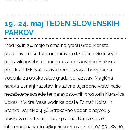
19.-24. maj TEDEN SLOVENSKIH
PARKOV
Med 19. in 24. majem smo na gradu Grad, kjer sta
predstavljeni kulturna in naravna dediščina Goričkega,
pripravili posebno ponudbo za obiskovalce. V okviru
projekta LIFE Naturaviva bomo izvajali brezplačna
vodenja za obiskovalce gradu po razstavi Magična
narava, zunanji razstavi Invazivne tujerodne vrste, naše
nezaželene sosede ter naravoslovnih prostorih Kukavica,
Upkaš in Vidra. Vaša vodnika bosta Tomaž Koltai in
Stanka Dešnik (24.5.). Strokovno vodenje največ 5
obiskovalcev hkrati je brezplačno. Najave in več
informacij na vodniki@goricko.info ali na T: 02 551 88 60.