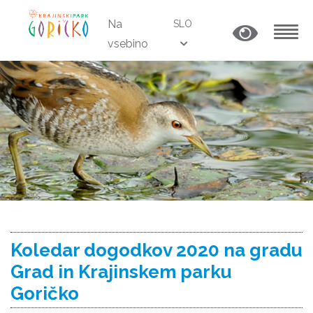
Na
SLO
vsebino
MENU
Koledar dogodkov 2020 na gradu
Grad in Krajinskem parku
Goričko