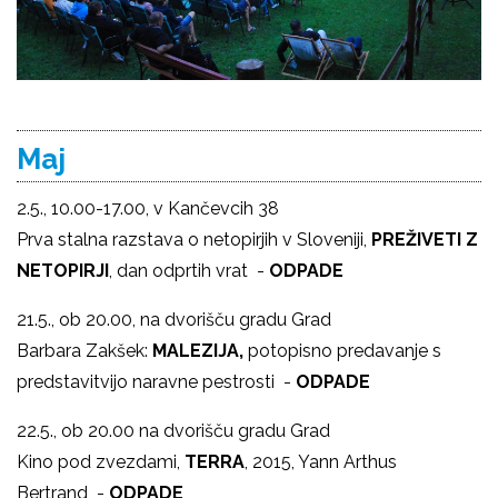
Maj
2.5., 10.00-17.00, v Kančevcih 38
Prva stalna razstava o netopirjih v Sloveniji,
PREŽIVETI Z
NETOPIRJI
, dan odprtih vrat -
ODPADE
21.5., ob 20.00, na dvorišču gradu Grad
Barbara Zakšek:
MALEZIJA,
potopisno predavanje s
predstavitvijo naravne pestrosti -
ODPADE
22.5., ob 20.00 na dvorišču gradu Grad
Kino pod zvezdami,
TERRA
, 2015, Yann Arthus
Bertrand -
ODPADE