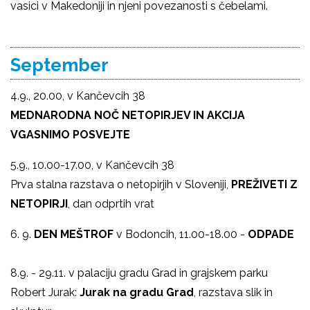
vasici v Makedoniji in njeni povezanosti s čebelami.
September
4.9., 20.00, v Kančevcih 38
MEDNARODNA NOČ NETOPIRJEV IN AKCIJA
VGASNIMO POSVEJTE
5.9., 10.00-17.00, v Kančevcih 38
Prva stalna razstava o netopirjih v Sloveniji,
PREŽIVETI Z
NETOPIRJI
, dan odprtih vrat
6. 9.
DEN MEŠTROF
v Bodoncih, 11.00-18.00 -
ODPADE
8.9. - 29.11. v palaciju gradu Grad in grajskem parku
Robert Jurak:
Jurak na gradu Grad
, razstava slik in