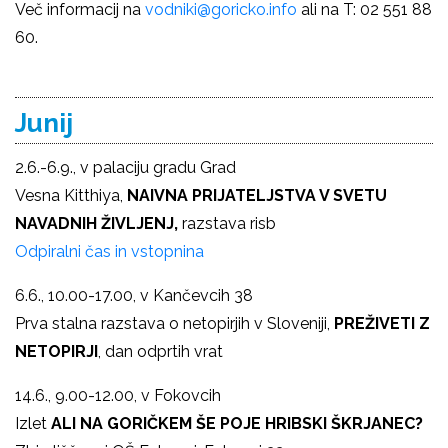
Več informacij na
vodniki@goricko.info
ali na T: 02 551 88
60.
Junij
2.6.-6.9., v palaciju gradu Grad
Vesna Kitthiya,
NAIVNA PRIJATELJSTVA V SVETU
NAVADNIH ŽIVLJENJ,
razstava risb
Odpiralni čas in vstopnina
6.6., 10.00-17.00, v Kančevcih 38
Prva stalna razstava o netopirjih v Sloveniji,
PREŽIVETI Z
NETOPIRJI
, dan odprtih vrat
14.6., 9.00-12.00, v Fokovcih
Izlet
ALI NA GORIČKEM ŠE POJE HRIBSKI ŠKRJANEC?