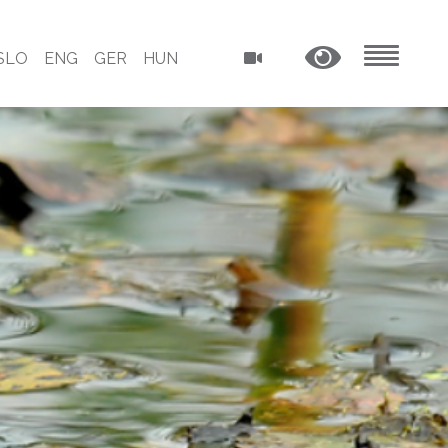
SLO
ENG
GER
HUN
MENU