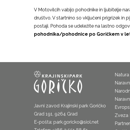
V Motovilcih vabijo pohodnike in ljubitelje na
društvo. V startnino so vključeni prigrizek in 
postaji. Pohoda se udeležite na lastno odgo
pohodnika/pohodnice po Goričkem v letu
Natura
Naravni
Narodn
Naravn
Javni zavod Krajinski park Goričko
Evrops
Grad 191, 9264 Grad
Zveza 
E-pošta: park.goricko@siol.net
Partne