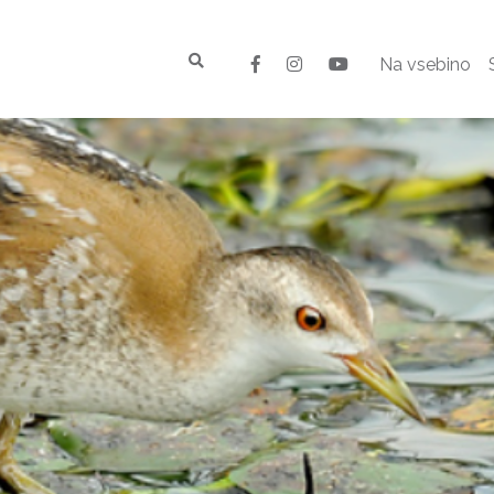
Na vsebino