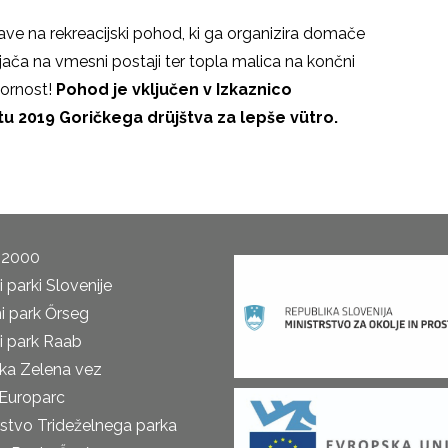
rave na rekreacijski pohod, ki ga organizira domače
pijača na vmesni postaji ter topla malica na končni
vornost!
Pohod je vključen v Izkaznico
 2019 Goričkega drüjštva za lepše vütro.
 2000
 parki Slovenije
i park Őrseg
i park Raab
ka Zelena vez
Europarc
rstvo Trideželnega parka