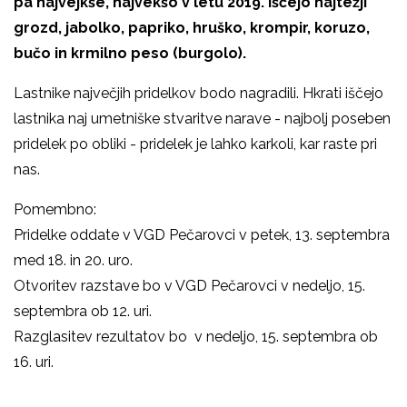
pa najvejkše, najvekšo v letu 2019. Iščejo najtežji
grozd, jabolko, papriko, hruško, krompir, koruzo,
bučo in krmilno peso (burgolo).
Lastnike največjih pridelkov bodo nagradili. Hkrati iščejo
lastnika naj umetniške stvaritve narave - najbolj poseben
pridelek po obliki - pridelek je lahko karkoli, kar raste pri
nas.
Pomembno:
Pridelke oddate v VGD Pečarovci v petek, 13. septembra
med 18. in 20. uro.
Otvoritev razstave bo v VGD Pečarovci v nedeljo, 15.
septembra ob 12. uri.
Razglasitev rezultatov bo v nedeljo, 15. septembra ob
16. uri.