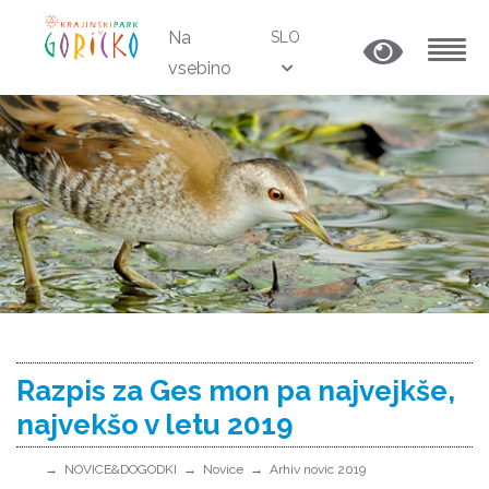
Na
SLO
vsebino
MENU
Razpis za Ges mon pa najvejkše,
najvekšo v letu 2019
NOVICE&DOGODKI
Novice
Arhiv novic 2019