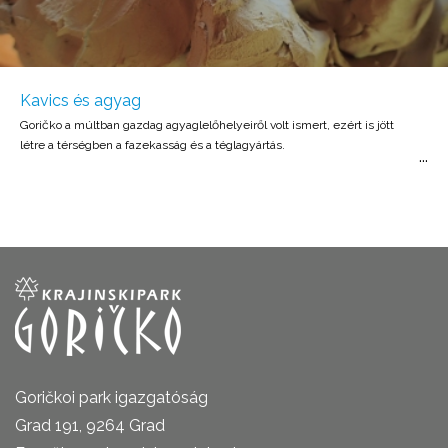
Kavics és agyag
Goričko a múltban gazdag agyaglelőhelyeiről volt ismert, ezért is jött
létre a térségben a fazekasság és a téglagyártás.
Goričkoi park igazgatóság
Grad 191, 9264 Grad