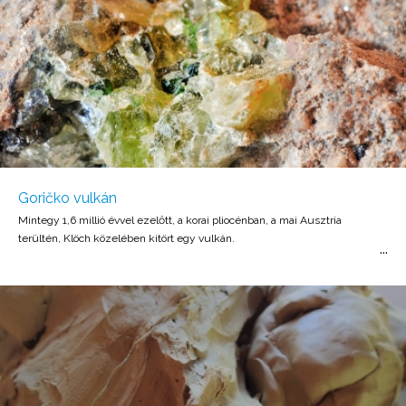
Goričko vulkán
Mintegy 1,6 millió évvel ezelőtt, a korai pliocénban, a mai Ausztria
terültén, Klöch közelében kitört egy vulkán.