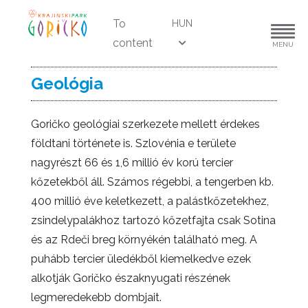
To
HUN
content
MENU
Geológia
Goričko geológiai szerkezete mellett érdekes
földtani története is. Szlovénia e területe
nagyrészt 66 és 1,6 millió év korú tercier
kőzetekből áll. Számos régebbi, a tengerben kb.
400 millió éve keletkezett, a palástkőzetekhez,
zsindelypalákhoz tartozó kőzetfajta csak Sotina
és az Rdeči breg környékén található meg. A
puhább tercier üledékből kiemelkedve ezek
alkotják Goričko északnyugati részének
legmeredekebb dombjait.