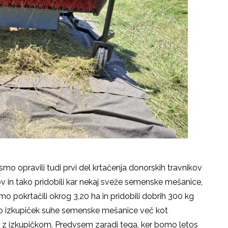
smo opravili tudi prvi del krtačenja donorskih travnikov
v in tako pridobili kar nekaj sveže semenske mešanice,
smo pokrtačili okrog 3,20 ha in pridobili dobrih 300 kg
 izkupiček suhe semenske mešanice več kot
i z izkupičkom. Predvsem zaradi tega, ker bomo letos