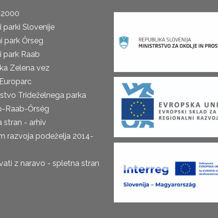
 2000
 parki Slovenije
i park Őrseg
i park Raab
ka Zelena vez
Europarc
rstvo Trideželnega parka
o-Raab-Őrség
 stran - arhiv
m razvoja podeželja 2014-
ti z naravo - spletna stran