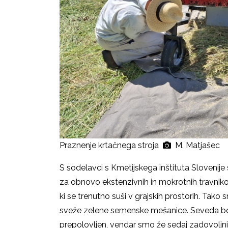
Praznenje krtačnega stroja
M. Matjašec
S sodelavci s Kmetijskega inštituta Slovenije 
za obnovo ekstenzivnih in mokrotnih travniko
ki se trenutno suši v grajskih prostorih. Tako 
sveže zelene semenske mešanice. Seveda bo
prepolovljen, vendar smo že sedaj zadovoljn