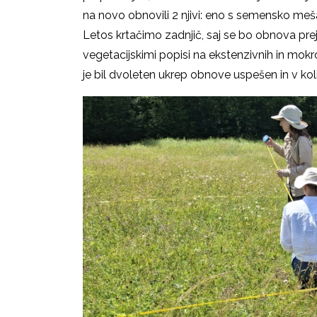
na novo obnovili 2 njivi: eno s semensko meša
Letos krtačimo zadnjič, saj se bo obnova prej
vegetacijskimi popisi na ekstenzivnih in mokr
je bil dvoleten ukrep obnove uspešen in v koli