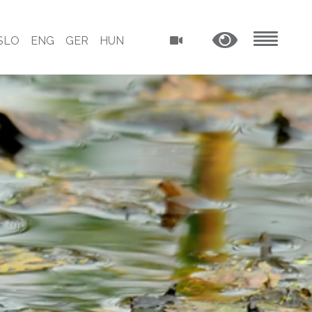
SLO
ENG
GER
HUN
MENU