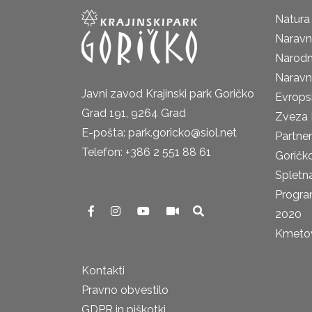
Natura
Naravni
Narodn
Naravn
Javni zavod Krajinski park Goričko
Evrops
Grad 191, 9264 Grad
Zveza 
E-pošta: park.goricko@siol.net
Partne
Telefon: +386 2 551 88 61
Goričk
Spletna
Progra
2020
Kmetova
Kontakti
Pravno obvestilo
GDPR in piškotki