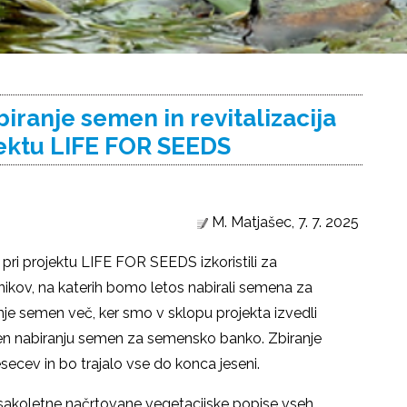
biranje semen in revitalizacija
jektu LIFE FOR SEEDS
M. Matjašec,
7. 7. 2025
i projektu LIFE FOR SEEDS izkoristili za
vnikov, na katerih bomo letos nabirali semena za
je semen več, ker smo v sklopu projekta izvedli
njen nabiranju semen za semensko banko. Zbiranje
cev in bo trajalo vse do konca jeseni.
vsakoletne načrtovane vegetacijske popise vseh