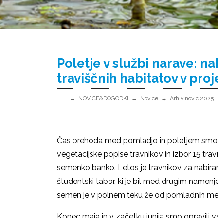
Poletje v službi narave: na
traviščnih habitatov v pro
NOVICE&DOGODKI
Novice
Arhiv novic 2025
Čas prehoda med pomladjo in poletjem smo pr
vegetacijske popise travnikov in izbor 15 tra
semenko banko. Letos je travnikov za nabiran
študentski tabor, ki je bil med drugim name
semen je v polnem teku že od pomladnih mese
Konec maja in v začetku junija smo opravili 