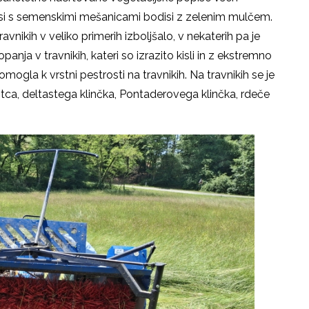
disi s semenskimi mešanicami bodisi z zelenim mulčem.
avnikih v veliko primerih izboljšalo, v nekaterih pa je
panja v travnikih, kateri so izrazito kisli in z ekstremno
ogla k vrstni pestrosti na travnikih. Na travnikih se je
a, deltastega klinčka, Pontaderovega klinčka, rdeče