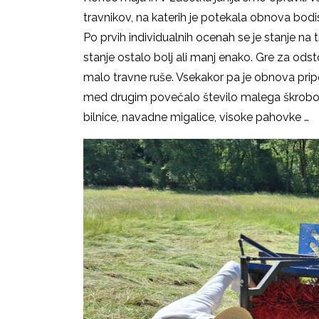
travnikov, na katerih je potekala obnova bo
Po prvih individualnih ocenah se je stanje na tr
stanje ostalo bolj ali manj enako. Gre za odsto
malo travne ruše. Vsekakor pa je obnova pripom
med drugim povečalo število malega škrobotc
bilnice, navadne migalice, visoke pahovke …