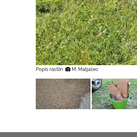
Popis rastlin
M. Matjašec