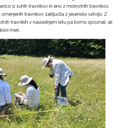
nico iz suhih travnikov in eno z mokrotnih travnikov.
 omenjenih travnikov zaključila z jesensko setvijo. Z
otnih travnikih v naslednjem letu pa bomo spoznali, ali
kšni meri.