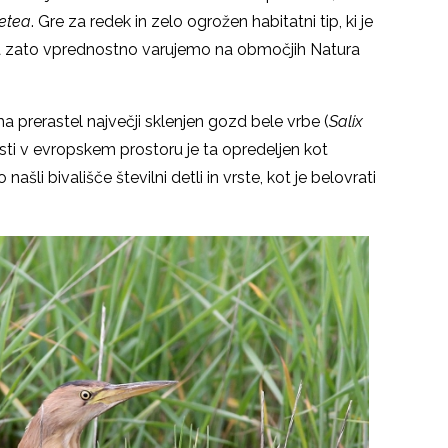
etea
. Gre za redek in zelo ogrožen habitatni tip, ki je
 ga zato vprednostno varujemo na območjih Natura
 prerastel največji sklenjen gozd bele vrbe (
Salix
osti v evropskem prostoru je ta opredeljen kot
ašli bivališče številni detli in vrste, kot je belovrati