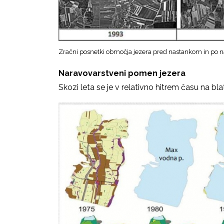
Zračni posnetki območja jezera pred nastankom in po n
Naravovarstveni pomen jezera
Skozi leta se je v relativno hitrem času na bl