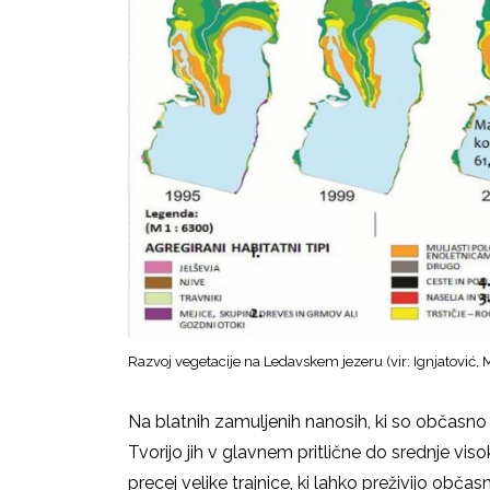
Razvoj vegetacije na Ledavskem jezeru (vir: Ignjatović, 
Na blatnih zamuljenih nanosih, ki so občasno r
Tvorijo jih v glavnem pritlične do srednje viso
precej velike trajnice, ki lahko preživijo občas