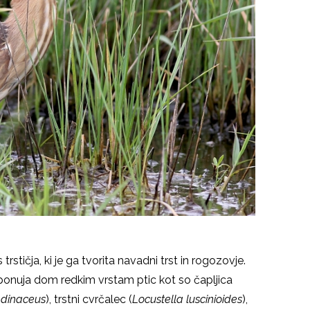
rstičja, ki je ga tvorita navadni trst in rogozovje.
ki ponuja dom redkim vrstam ptic kot so čapljica
ndinaceus
), trstni cvrčalec (
Locustella luscinioides
),