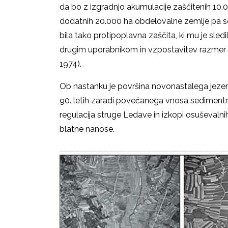
da bo z izgradnjo akumulacije zaščitenih 10
dodatnih 20.000 ha obdelovalne zemlje pa s
bila tako protipoplavna zaščita, ki mu je sle
drugim uporabnikom in vzpostavitev razmer za r
1974).
Ob nastanku je površina novonastalega jezer
90. letih zaradi povečanega vnosa sedimentn
regulacija struge Ledave in izkopi osuševalnih
blatne nanose.