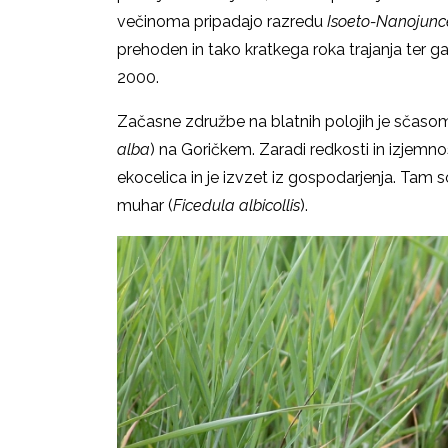
večinoma pripadajo razredu
Isoeto-Nanojunc
prehoden in tako kratkega roka trajanja ter
2000.
Začasne združbe na blatnih polojih je sčasoma
alba
) na Goričkem. Zaradi redkosti in izjemn
ekocelica in je izvzet iz gospodarjenja. Tam so n
muhar (
Ficedula albicollis
).