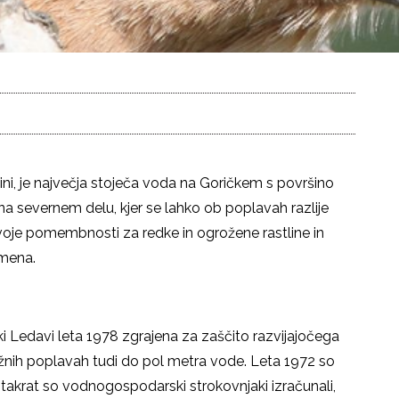
ni, je največja stoječa voda na Goričkem s površino
na severnem delu, kjer se lahko ob poplavah razlije
 svoje pomembnosti za redke in ogrožene rastline in
omena.
ki Ledavi leta 1978 zgrajena za zaščito razvijajočega
žnih poplavah tudi do pol metra vode. Leta 1972 so
 takrat so vodnogospodarski strokovnjaki izračunali,