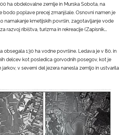
.000 ha obdelovalne zemlje in Murska Sobota, na
e bodo poplave precej zmanjšale. Osnovni namen je
dilo namakanje kmetijskih površin, zagotavljanje vode
azvoj ribištva, turizma in rekreacije (Zapisnik...
a obsegala 130 ha vodne površine. Ledava je v 80. in
ih delcev kot posledica gorvodnih posegov, kot je
 jarkov, v severni del jezera nanesla zemljo in ustvarila