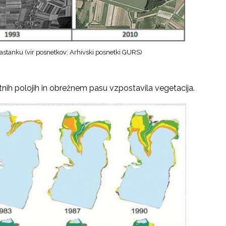
astanku (vir posnetkov: Arhivski posnetki GURS)
atnih polojih in obrežnem pasu vzpostavila vegetacija.