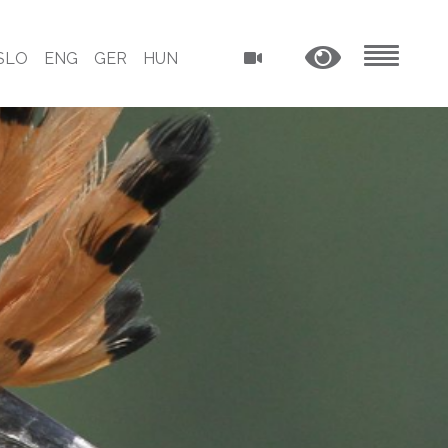
SLO
ENG
GER
HUN
MENU