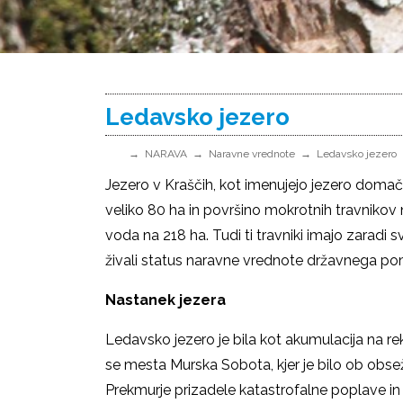
Ledavsko jezero
NARAVA
Naravne vrednote
Ledavsko jezero
Jezero v Kraščih, kot imenujejo jezero domači
veliko 80 ha in površino mokrotnih travnikov 
voda na 218 ha. Tudi ti travniki imajo zaradi
živali status naravne vrednote državnega p
Nastanek jezera
Ledavsko jezero je bila kot akumulacija na re
se mesta Murska Sobota, kjer je bilo ob obse
Prekmurje prizadele katastrofalne poplave in