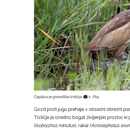
Čapljica je gnezdilka trstičja
A. Ploj
Gozd proti jugu prehaja v obsežni obrežni pas t
Trstičje je izredno bogat življenjski prostor, 
(
Ixobrychus minutus
), rakar (
Acrocephalus aru