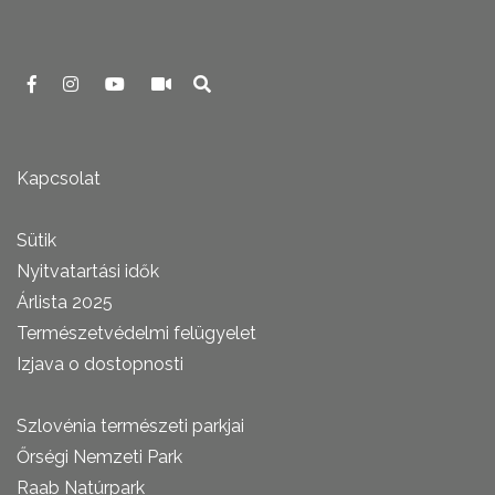
Szentgotthárd / Slovenski kulturni in informacijski center, Monošter
Kapcsolat
Sütik
Nyitvatartási idők
Árlista 2025
Természetvédelmi felügyelet
Izjava o dostopnosti
Szlovénia természeti parkjai
Őrségi Nemzeti Park
Raab Natúrpark