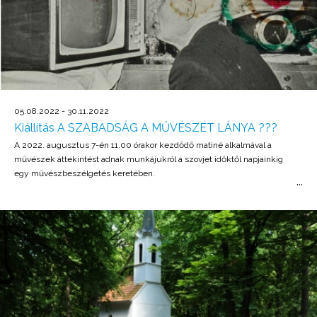
05.08.2022 - 30.11.2022
Kiállítás A SZABADSÁG A MŰVÉSZET LÁNYA ???
A 2022. augusztus 7-én 11.00 órakor kezdődő matiné alkalmával a
művészek áttekintést adnak munkájukról a szovjet időktől napjainkig
egy művészbeszélgetés keretében.