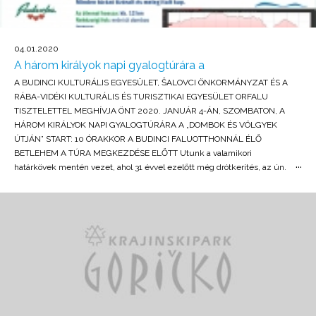
04.01.2020
A három királyok napi gyalogtúrára a
A BUDINCI KULTURÁLIS EGYESÜLET, ŠALOVCI ÖNKORMÁNYZAT ÉS A
RÁBA-VIDÉKI KULTURÁLIS ÉS TURISZTIKAI EGYESÜLET ORFALU
TISZTELETTEL MEGHÍVJA ÖNT 2020. JANUÁR 4-ÁN, SZOMBATON, A
HÁROM KIRÁLYOK NAPI GYALOGTÚRÁRA A „DOMBOK ÉS VÖLGYEK
ÚTJÁN” START: 10 ÓRAKKOR A BUDINCI FALUOTTHONNÁL ÉLŐ
BETLEHEM A TÚRA MEGKEZDÉSE ELŐTT Utunk a valamikori
határkövek mentén vezet, ahol 31 évvel ezelőtt még drótkerítés, az ún.
vasfüggöny jelezte a magyar határt. Az emberek számára akkor tiltott
terület, ma kiváló túraútvonal, mely begyógyítja az emberi intolerancia
által okozott sebeket. Megállunk a Szlovénia legészakibb pontját jelölő
határkőnél (46° 52 37,52" SGŠ, 16° 14 18,14" VGD). Majd a valamikori
budinci őrs területén tartott pihenő során új erőre kapva folytatjuk
utunkat észak felé, a Rába-vidéki Orfaluban élő betlehemmel várnak
minket az ottaniak. Frissítő és harapnivaló is vár minket, ezt követően
délre fordulunk és visszatérünk Budinciba. A 12,4 km-es gyalogtúrát az
ottani faluotthonban meleg étellel és baráti találkozóval zárjuk.
Részvételi díj: felnőtteknek 7 €, diákoknak 4 €. Gyermekeknek a