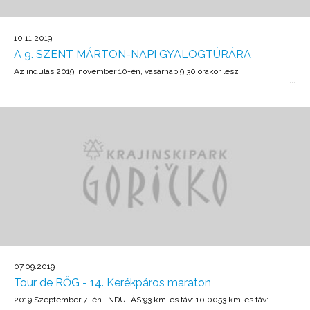
részvétel ingyenes. Minden túrázó tízórait és meleg italt kap. Az
útvonal hossza: kb. 12 km Nehézségi fok: erdei út dombos terepen
Felszerelés: túrabakancs, bot, hátizsák, víz, gyümölcs A határ-mentén
10.11.2019
való mozgás miatt hozzon magával személyi okmányt Jelentkezés:
A 9. SZENT MÁRTON-NAPI GYALOGTÚRÁRA
VENDEL ŽIDO-nál a 00 386 40 583 456 mobilszámon, Vagy a következõ
Az indulás 2019. november 10-én, vasárnap 9.30 órakor lesz
e-mail címen: zido.vendel@gmail.com, illetve a gyalogtúra indulása elõtt
a helyszínen.
07.09.2019
Tour de RŐG - 14. Kerékpáros maraton
2019 Szeptember 7.-én INDULÁS:93 km-es táv: 10:0053 km-es táv: