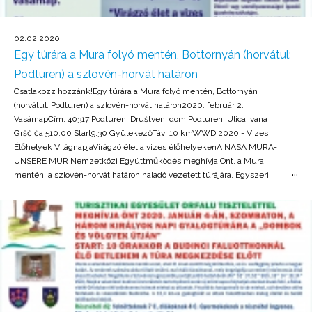
02.02.2020
Egy túrára a Mura folyó mentén, Bottornyán (horvátul:
Podturen) a szlovén-horvát határon
Csatlakozz hozzánk!Egy túrára a Mura folyó mentén, Bottornyán
(horvátul: Podturen) a szlovén-horvát határon2020. február 2.
VasárnapCím: 40317 Podturen, Društveni dom Podturen, Ulica Ivana
Grščića 510:00 Start9:30 GyülekezőTáv: 10 kmWWD 2020 - Vizes
Élőhelyek VilágnapjaVirágzó élet a vizes élőhelyekenA NASA MURA-
UNSERE MUR Nemzetközi Együttműködés meghívja Önt, a Mura
mentén, a szlovén-horvát határon haladó vezetett túrájára. Egyszeri
étkezést (hagyományos és vegetáriánus) és forró italt biztosítunk a
résztvevőknek. Túrához való lábbeli és az időjárásnak megfelelő
ruházat ajánlott. Útlevél vagy személyazonosságot igazoló igazolvány
szükséges. Megkérnénk környezettudatos résztvevőinket, hogy az
azonos útirányból érkezők vegyék fel egymással a kapcsolatot, és
lehetőség szerint minél kevesebb járművel érkezzenek a
helyszínre.Részvételi díj: 7 euroJelentkezés/ Magyar kapcsolattartó:
Őrségi Nemzeti Park Igazgatóság turisztika.orseg@gmail.com, 06-
94/548-034Jelentkezési határidő: január 31. 12:00