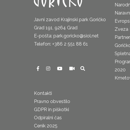
Narodn
Naravn
Javni zavod Krajinski park Goričko
Evrops
Grad 191, 9264 Grad
Zveza 
E-pošta: park.goricko@siol.net
Partne
Telefon: +386 2 551 88 61
Goričk
Spletna
Progra
2020
Kmetova
Kontakti
Pravno obvestilo
GDPR in piškotki
Odpiralni čas
Cenik 2025