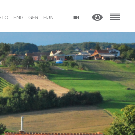
SLO
ENG
GER
HUN
MENU