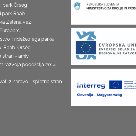
i park Őrseg
i park Raab
ka Zelena vez
Europarc
rstvo Trideželnega parka
o-Raab-Őrség
 stran - arhiv
m razvoja podeželja 2014-
ti z naravo - spletna stran