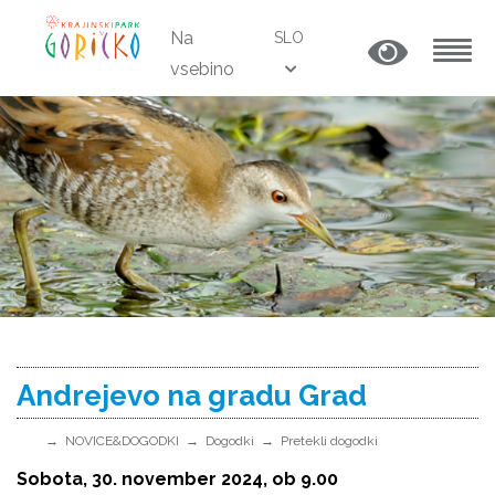
Na
SLO
vsebino
MENU
Andrejevo na gradu Grad
NOVICE&DOGODKI
Dogodki
Pretekli dogodki
Sobota, 30. november 2024, ob 9.00