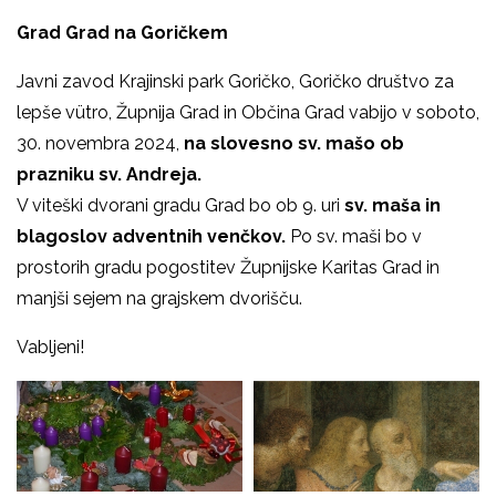
Grad Grad na Goričkem
Javni zavod Krajinski park Goričko, Goričko društvo za
lepše vütro, Župnija Grad in Občina Grad vabijo
v soboto,
30. novembra 2024,
na slovesno sv.
mašo ob
prazniku sv.
Andreja.
V viteški dvorani gradu Grad bo ob 9. uri
sv. maša
in
blagoslov adventnih venčkov.
Po sv. maši bo v
prostorih gradu pogostitev Župnijske Karitas Grad in
manjši sejem na grajskem dvorišču.
Vabljeni!