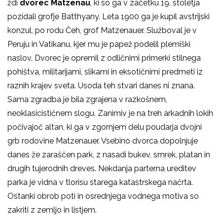
ždi
dvorec Matzenau
, ki so ga v začetku 19. stoletja
pozidali grofje Batthyany. Leta 1900 ga je kupil avstrijski
konzul, po rodu Čeh, grof Matzenauer. Služboval je v
Peruju in Vatikanu, kjer mu je papež podelil plemiški
naslov. Dvorec je opremil z odličnimi primerki stilnega
pohištva, militarijami, slikami in eksotičnimi predmeti iz
raznih krajev sveta. Usoda teh stvari danes ni znana.
Sama zgradba je bila zgrajena v razkošnem,
neoklasicističnem slogu. Zanimiv je na treh arkadnih lokih
počivajoč altan, ki ga v zgornjem delu poudarja dvojni
grb rodovine Matzenauer. Vsebino dvorca dopolnjuje
danes že zaraščen park, z nasadi bukev, smrek, platan in
drugih tujerodnih dreves. Nekdanja parterna ureditev
parka je vidna v tlorisu starega katastrskega načrta.
Ostanki obrob poti in osrednjega vodnega motiva so
zakriti z zemljo in listjem.