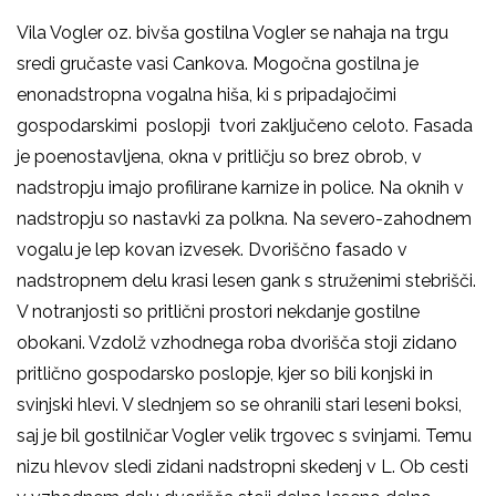
Vila Vogler oz. bivša gostilna Vogler se nahaja na trgu
sredi gručaste vasi Cankova. Mogočna gostilna je
enonadstropna vogalna hiša, ki s pripadajočimi
gospodarskimi poslopji tvori zaključeno celoto. Fasada
je poenostavljena, okna v pritličju so brez obrob, v
nadstropju imajo profilirane karnize in police. Na oknih v
nadstropju so nastavki za polkna. Na severo-zahodnem
vogalu je lep kovan izvesek. Dvoriščno fasado v
nadstropnem delu krasi lesen gank s struženimi stebrišči.
V notranjosti so pritlični prostori nekdanje gostilne
obokani. Vzdolž vzhodnega roba dvorišča stoji zidano
pritlično gospodarsko poslopje, kjer so bili konjski in
svinjski hlevi. V slednjem so se ohranili stari leseni boksi,
saj je bil gostilničar Vogler velik trgovec s svinjami. Temu
nizu hlevov sledi zidani nadstropni skedenj v L. Ob cesti