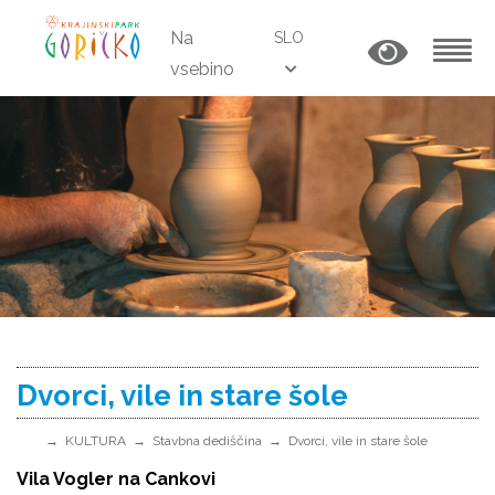
Na
SLO
vsebino
MENU
Dvorci, vile in stare šole
KULTURA
Stavbna dediščina
Dvorci, vile in stare šole
Vila Vogler na Cankovi