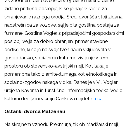
v vzhodnem delu dvorišča stoji delno leseno delno
zidano pritlično poslopje, ki se je najbrž rabilo za
shranjevanje raznega orodja. Sredi dvorišča stoji zidana
nadstrešnica za vozove, saj je bila gostilna postaja za
furmane. Gostilna Vogler s pripadajočimi gospodarskimi
poslopji velja za dobro ohranjen primer stavbne
dediščine, ki se je na svojstven način vključevala v
gospodarsko, socialno in kulturno življenje v tem
prostoru ob slovensko-avstrijski meji. Kot taka je
pomembna tako z arhitekturnega kot etnološkega in
socialno-zgodovinskega vidika. Danes je v Vili Vogler
urejena Kavarna in turistično-informacijska točka. Več o
kulturni dediščini v kraju Cankova najdete
tukaj
.
Ostanki dvorca Matzenau
Na skrajnem vzhodu Prekmurja, tik ob Madžarski meji,