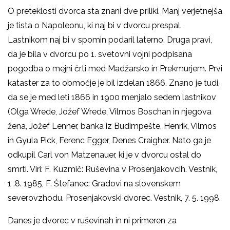
O preteklosti dvorca sta znani dve priliki. Manj verjetnejša
je tista o Napoleonu, ki naj bi v dvorcu prespal.
Lastnikom naj bi v spomin podaril laterno. Druga pravi,
da je bila v dvorcu po 1. svetovni vojni podpisana
pogodba o mejni črti med Madžarsko in Prekmurjem. Prvi
kataster za to območje je bil izdelan 1866. Znano je tudi,
da se je med leti 1866 in 1900 menjalo sedem lastnikov
(Olga Wrede, Jožef Wrede, Vilmos Boschan in njegova
žena, Jožef Lenner, banka iz Budimpešte, Henrik, Vilmos
in Gyula Pick, Ferenc Egger, Denes Craigher. Nato ga je
odkupil Carl von Matzenauer, ki je v dvorcu ostal do
smrti. Viri: F. Kuzmič: Ruševina v Prosenjakovcih. Vestnik,
1 .8. 1985, F. Štefanec: Gradovi na slovenskem
severovzhodu. Prosenjakovski dvorec. Vestnik, 7. 5. 1998.
Danes je dvorec v ruševinah in ni primeren za