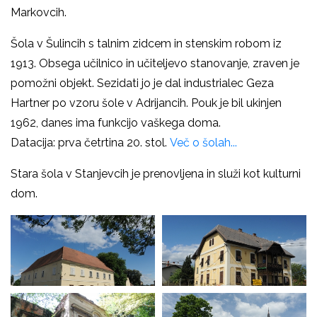
Markovcih.
Šola v Šulincih s talnim zidcem in stenskim robom iz
1913. Obsega učilnico in učiteljevo stanovanje, zraven je
pomožni objekt. Sezidati jo je dal industrialec Geza
Hartner po vzoru šole v Adrijancih. Pouk je bil ukinjen
1962, danes ima funkcijo vaškega doma.
Datacija: prva četrtina 20. stol.
Več o šolah...
Stara šola v Stanjevcih je prenovljena in služi kot kulturni
dom.