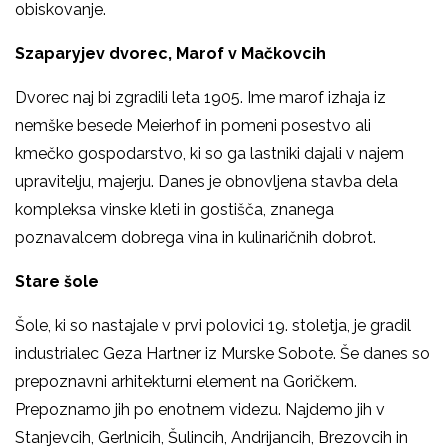
obiskovanje.
Szaparyjev dvorec, Marof v Mačkovcih
Dvorec naj bi zgradili leta 1905. Ime marof izhaja iz
nemške besede Meierhof in pomeni posestvo ali
kmečko gospodarstvo, ki so ga lastniki dajali v najem
upravitelju, majerju.
Danes je obnovljena stavba dela
kompleksa vinske kleti in gostišča, znanega
poznavalcem dobrega vina in kulinaričnih dobrot.
Stare šole
Šole, ki so nastajale v prvi polovici 19. stoletja, je gradil
industrialec Geza Hartner iz Murske Sobote. Še danes so
prepoznavni arhitekturni element na Goričkem.
Prepoznamo jih po enotnem videzu. Najdemo jih v
Stanjevcih, Gerlnicih, Šulincih, Andrijancih, Brezovcih in