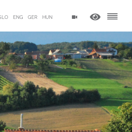
SLO
ENG
GER
HUN
MENU