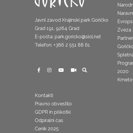
Narodn
Naravn
Javni zavod Krajinski park Goričko
Evrops
Grad 191, 9264 Grad
Zveza 
E-pošta: park.goricko@siol.net
Partne
Telefon: +386 2 551 88 61
Goričk
Spletna
Progra
2020
Kmetova
Kontakti
Pravno obvestilo
GDPR in piškotki
Odpiralni čas
Cenik 2025