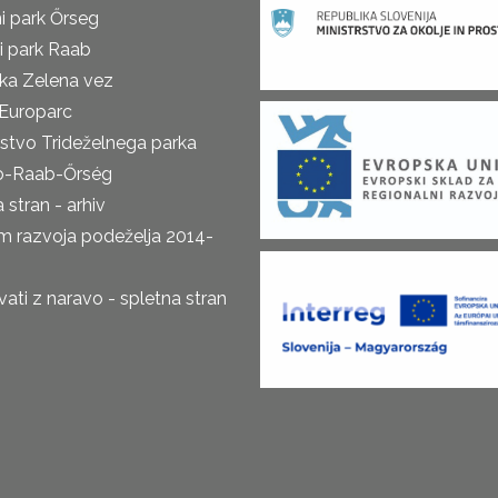
i park Őrseg
i park Raab
ka Zelena vez
Europarc
rstvo Trideželnega parka
o-Raab-Őrség
 stran - arhiv
m razvoja podeželja 2014-
ti z naravo - spletna stran