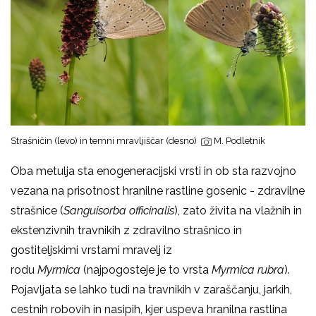
Strašničin (levo) in temni mravljiščar (desno)
M. Podletnik
Oba metulja sta enogeneracijski vrsti in ob sta razvojno
vezana na prisotnost hranilne rastline gosenic - zdravilne
strašnice (
Sanguisorba officinalis
), zato živita na vlažnih in
ekstenzivnih travnikih z zdravilno strašnico in
gostiteljskimi vrstami mravelj iz
rodu
Myrmica
(najpogosteje je to vrsta
Myrmica rubra
).
Pojavljata se lahko tudi na travnikih v zaraščanju, jarkih,
cestnih robovih in nasipih, kjer uspeva hranilna rastlina