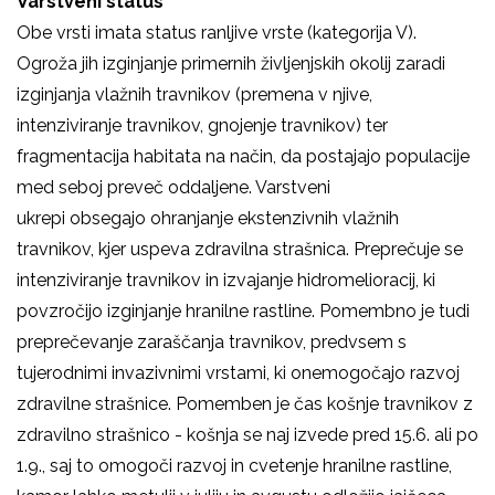
Varstveni status
Obe vrsti imata status ranljive vrste (kategorija V).
Ogroža jih izginjanje primernih življenjskih okolij zaradi
izginjanja vlažnih travnikov (premena v njive,
intenziviranje travnikov, gnojenje travnikov) ter
fragmentacija habitata na način, da postajajo populacije
med seboj preveč oddaljene. Varstveni
ukrepi obsegajo ohranjanje ekstenzivnih vlažnih
travnikov, kjer uspeva zdravilna strašnica. Preprečuje se
intenziviranje travnikov in izvajanje hidromelioracij, ki
povzročijo izginjanje hranilne rastline. Pomembno je tudi
preprečevanje zaraščanja travnikov, predvsem s
tujerodnimi invazivnimi vrstami, ki onemogočajo razvoj
zdravilne strašnice. Pomemben je čas košnje travnikov z
zdravilno strašnico - košnja se naj izvede pred 15.6. ali po
1.9., saj to omogoči razvoj in cvetenje hranilne rastline,