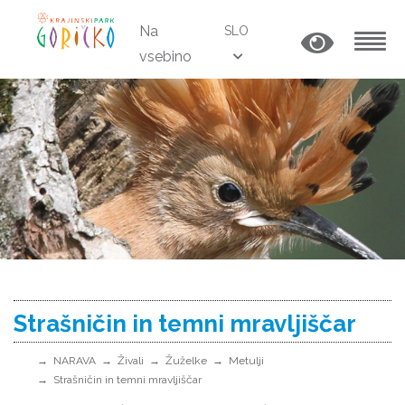
Na
SLO
vsebino
MENU
Strašničin in temni mravljiščar
NARAVA
Živali
Žuželke
Metulji
Strašničin in temni mravljiščar