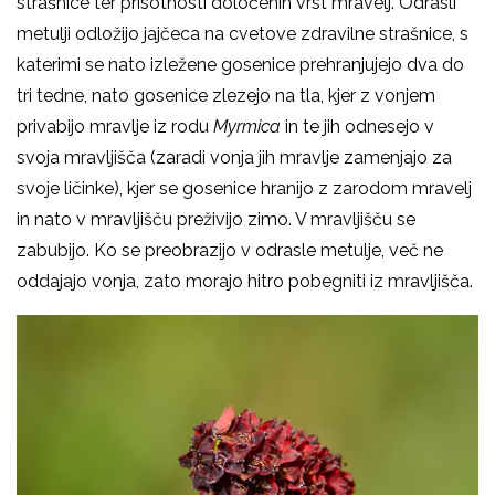
strašnice ter prisotnosti določenih vrst mravelj. Odrasli
metulji odložijo jajčeca na cvetove zdravilne strašnice, s
katerimi se nato izležene gosenice prehranjujejo dva do
tri tedne, nato gosenice zlezejo na tla, kjer z vonjem
privabijo mravlje iz rodu
Myrmica
in te jih odnesejo v
svoja mravljišča (zaradi vonja jih mravlje zamenjajo za
svoje ličinke), kjer se gosenice hranijo z zarodom mravelj
in nato v mravljišču preživijo zimo. V mravljišču se
zabubijo. Ko se preobrazijo v odrasle metulje, več ne
oddajajo vonja, zato morajo hitro pobegniti iz mravljišča.