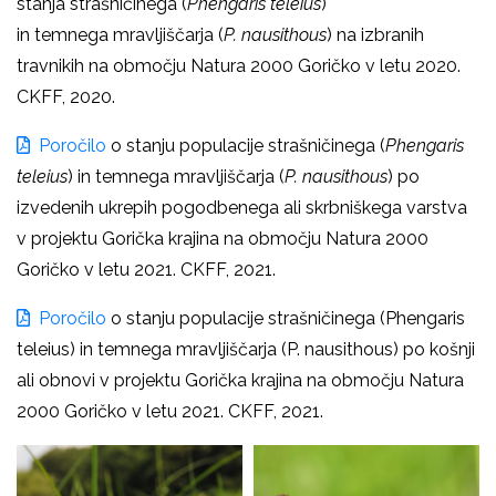
stanja
strašničinega
(
Phengaris
teleius
)
in
temnega
mravljiščarja
(
P.
nausithous
) na izbranih
travnikih na območju Natura 2000 Goričko v letu 2020.
CKFF, 2020.
Poročilo
o stanju populacije
strašničinega
(
Phengaris
teleius
) in
temnega mravljiščarja
(
P. nausithous
) po
izvedenih ukrepih pogodbenega ali skrbniškega varstva
v projektu Gorička krajina na območju Natura 2000
Goričko v letu 2021. CKFF, 2021.
Poročilo
o stanju populacije
strašničinega
(Phengaris
teleius) in
temnega mravljiščarja
(P. nausithous) po košnji
ali obnovi v projektu Gorička krajina na območju Natura
2000 Goričko v letu 2021. CKFF, 2021.