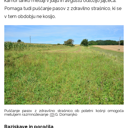
kamor lahko metulji v juliju in avgustu odložijo jajčeca.
Pomaga tudi puščanje pasov z zdravilno strašnico, ki se
v tem obdobju ne kosijo.
Puščanje pasov z zdravilno strašnico ob poletni košnji omogoča
metuljem razmnoževanje
G. Domanjko
Raziskave in poročila