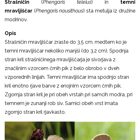
Strašničin
(
Phengaris teleius
) in
temni
mravljiščar
(
Phengaris nausithous
) sta metulja iz družine
modrinov.
Opis
Strašničin mravljiščar zraste do 3,5 cm, medtem ko je
temni mravljiščar nekoliko manjši (do 3,2 cm). Spodnja
stran kril strašničinega mravljiščarja je sivorjava z
značilnim vzorcem črnih pik z belo obrobo v dveh
vzporednih linijah. Temni mravljiščar ima spodnjo stran
kril enotno rjave barve z enojnim vzorcem črnih pik.
Zgornja stran kril je pri obeh vrstah pri samcih modra, pri
temnem je zunanji rob siv. Samici obeh vrst imata
zgornjo stran kril rjavkasto.