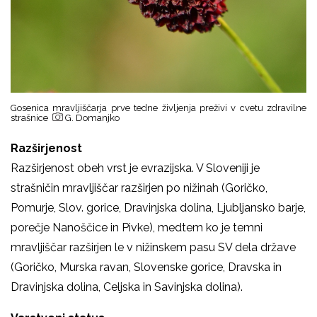
Gosenica mravljiščarja prve tedne življenja preživi v cvetu zdravilne
strašnice
G. Domanjko
Razširjenost
Razširjenost obeh vrst je
evrazijska. V Sloveniji je
strašničin mravljiščar razširjen po nižinah (Goričko,
Pomurje, Slov. gorice, Dravinjska dolina, Ljubljansko barje,
porečje Nanoščice in Pivke), medtem ko je temni
mravljiščar razširjen le v nižinskem pasu SV dela države
(Goričko, Murska ravan, Slovenske gorice, Dravska in
Dravinjska dolina, Celjska in Savinjska dolina).