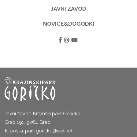
JAVNI ZAVOD
NOVICE&DOGODKI
Javni zavod Krajinski park Goričko
Grad 191, 9264 Grad
E-pošta: park.goricko@siol.net