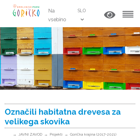
Na
SLO
vsebino
MENU
Označili habitatna drevesa za
velikega skovika
JAVNI ZAVOD
Projekti
Gorička krajina (2017-2021)