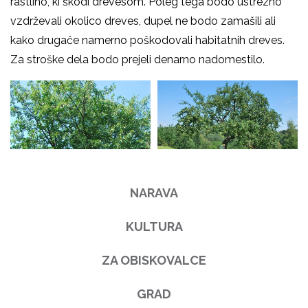
rastlino, ki škodi drevesom. Poleg tega bodo ustrezno
vzdrževali okolico dreves, dupel ne bodo zamašili ali
kako drugače namerno poškodovali habitatnih dreves.
Za stroške dela bodo prejeli denarno nadomestilo.
NARAVA
KULTURA
ZA OBISKOVALCE
GRAD