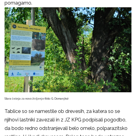
pomagamo.
Stara češnja za novo življenje (foto: G. Domanjko)
Tablice so se namestile ob drevesih, za katera so se
njihovi lastniki zavezali in z JZ KPG podpisali pogodbo,
da bodo redno odstranjevali belo omelo, polparazitsko