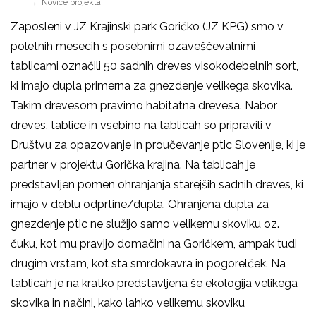
Novice projekta
Zaposleni v JZ Krajinski park Goričko (JZ KPG) smo v
poletnih mesecih s posebnimi ozaveščevalnimi
tablicami označili 50 sadnih dreves visokodebelnih sort,
ki imajo dupla primerna za gnezdenje velikega skovika.
Takim drevesom pravimo habitatna drevesa. Nabor
dreves, tablice in vsebino na tablicah so pripravili v
Društvu za opazovanje in proučevanje ptic Slovenije, ki je
partner v projektu Gorička krajina. Na tablicah je
predstavljen pomen ohranjanja starejših sadnih dreves, ki
imajo v deblu odprtine/dupla. Ohranjena dupla za
gnezdenje ptic ne služijo samo velikemu skoviku oz.
čuku, kot mu pravijo domačini na Goričkem, ampak tudi
drugim vrstam, kot sta smrdokavra in pogorelček. Na
tablicah je na kratko predstavljena še ekologija velikega
skovika in načini, kako lahko velikemu skoviku