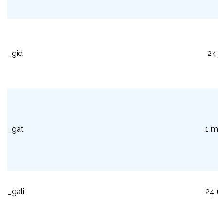
_gid
24 
_gat
1 m
_gali
24 