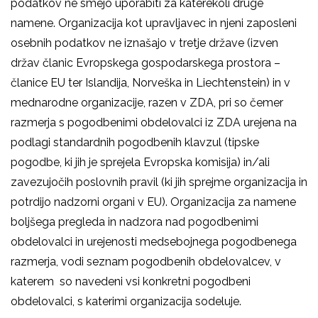
podatkov ne smejo uporabiti za katerekoli druge
namene. Organizacija kot upravljavec in njeni zaposleni
osebnih podatkov ne iznašajo v tretje države (izven
držav članic Evropskega gospodarskega prostora –
članice EU ter Islandija, Norveška in Liechtenstein) in v
mednarodne organizacije, razen v ZDA, pri so čemer
razmerja s pogodbenimi obdelovalci iz ZDA urejena na
podlagi standardnih pogodbenih klavzul (tipske
pogodbe, ki jih je sprejela Evropska komisija) in/ali
zavezujočih poslovnih pravil (ki jih sprejme organizacija in
potrdijo nadzorni organi v EU). Organizacija za namene
boljšega pregleda in nadzora nad pogodbenimi
obdelovalci in urejenosti medsebojnega pogodbenega
razmerja, vodi seznam pogodbenih obdelovalcev, v
katerem so navedeni vsi konkretni pogodbeni
obdelovalci, s katerimi organizacija sodeluje.