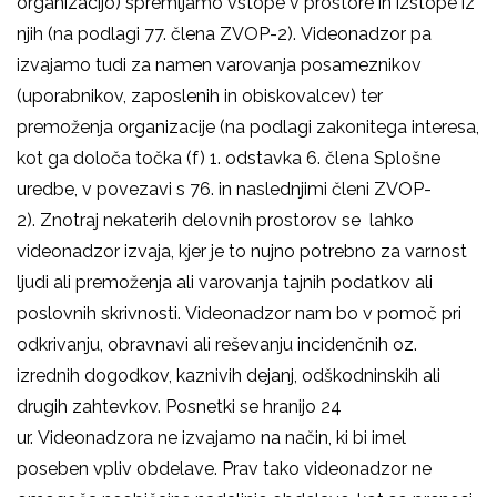
organizacijo) spremljamo vstope v prostore in izstope iz
njih (na podlagi 77. člena ZVOP-2). Videonadzor pa
izvajamo tudi za namen varovanja posameznikov
(uporabnikov, zaposlenih in obiskovalcev) ter
premoženja organizacije (na podlagi zakonitega interesa,
kot ga določa točka (f) 1. odstavka 6. člena Splošne
uredbe, v povezavi s 76. in naslednjimi členi ZVOP-
2). Znotraj nekaterih delovnih prostorov se lahko
videonadzor izvaja, kjer je to nujno potrebno za varnost
ljudi ali premoženja ali varovanja tajnih podatkov ali
poslovnih skrivnosti. Videonadzor nam bo v pomoč pri
odkrivanju, obravnavi ali reševanju incidenčnih oz.
izrednih dogodkov, kaznivih dejanj, odškodninskih ali
drugih zahtevkov. Posnetki se hranijo 24
ur. Videonadzora ne izvajamo na način, ki bi imel
poseben vpliv obdelave. Prav tako videonadzor ne