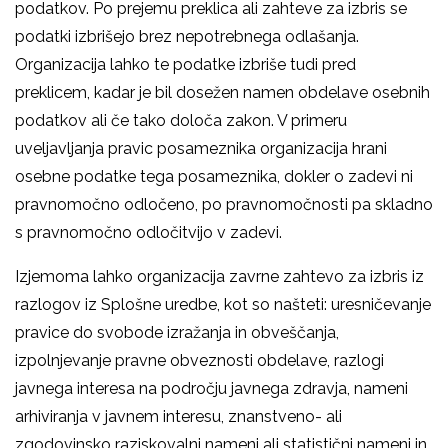
podatkov. Po prejemu preklica ali zahteve za izbris se
podatki izbrišejo brez nepotrebnega odlašanja.
Organizacija lahko te podatke izbriše tudi pred
preklicem, kadar je bil dosežen namen obdelave osebnih
podatkov ali če tako določa zakon. V primeru
uveljavljanja pravic posameznika organizacija hrani
osebne podatke tega posameznika, dokler o zadevi ni
pravnomočno odločeno, po pravnomočnosti pa skladno
s pravnomočno odločitvijo v zadevi.
Izjemoma lahko organizacija zavrne zahtevo za izbris iz
razlogov iz Splošne uredbe, kot so našteti: uresničevanje
pravice do svobode izražanja in obveščanja,
izpolnjevanje pravne obveznosti obdelave, razlogi
javnega interesa na področju javnega zdravja, nameni
arhiviranja v javnem interesu, znanstveno- ali
zgodovinsko raziskovalni nameni ali statistični nameni in