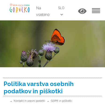
Na
SLO
vsebino
MENU
Politika varstva osebnih
podatkov in piškotki
Kontakt in pravni podatki
GDPR in piškotki