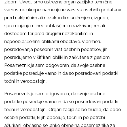
zidom. Uvedli smo ustrezne organizacijsko tehnične
varnostne ukrepe, namenjene varstvu osebnih podatkov
pred naključnim ali nezakonitim uničenjem, izgubo,
spreminjanjem, nepooblaščenim razkrivanjem ali
dostopom ter pred drugimi nezakonitimi in
nepooblaščenimi oblikami obdelave. V primeru
posredovanja posebnih vrst osebnih podatkov, jih
posredujemo v šifrirani obliki in zaščitene z geslom.
Posameznik je sam odgovoren, da svoje osebne
podatke posreduje varno in da so posredovani podatki
točni in verodostojni.
Posameznik je sam odgovoren, da svoje osebne
podatke posreduje varno in da so posredovani podatki
točni in verodostojni. Organizacija se bo trudila, da bodo
osebni podatki, ki jih obdeluje, točni in po potrebi
ažurirani, občasno se lahko obrne na posameznika za