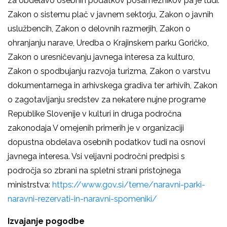
za obdelavo osebnih podatkov posameznikov pa je tudi:
Zakon o sistemu plač v javnem sektorju, Zakon o javnih
uslužbencih, Zakon o delovnih razmerjih, Zakon o
ohranjanju narave, Uredba o Krajinskem parku Goričko,
Zakon o uresničevanju javnega interesa za kulturo,
Zakon o spodbujanju razvoja turizma, Zakon o varstvu
dokumentarnega in arhivskega gradiva ter arhivih, Zakon
o zagotavljanju sredstev za nekatere nujne programe
Republike Slovenije v kulturi in druga področna
zakonodaja V omejenih primerih je v organizaciji
dopustna obdelava osebnih podatkov tudi na osnovi
javnega interesa. Vsi veljavni področni predpisi s
področja so zbrani na spletni strani pristojnega
ministrstva:
https://www.gov.si/teme/naravni-parki-
naravni-rezervati-in-naravni-spomeniki/
Izvajanje pogodbe