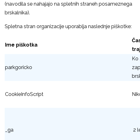
(navodila se nahajajo na spletnih straneh posameznega
brskalnika).
Spletna stran organizacije uporablja naslednje piškotke:
Ča
Ime piškotka
tra
Ko 
parkgoricko
zap
brs
CookieInfoScript
Nik
_ga
2 le