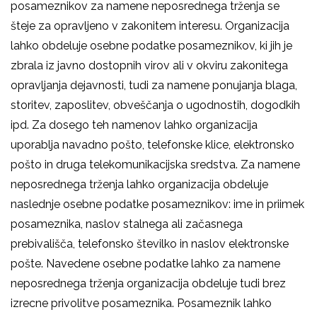
posameznikov za namene neposrednega trženja se
šteje za opravljeno v zakonitem interesu. Organizacija
lahko obdeluje osebne podatke posameznikov, ki jih je
zbrala iz javno dostopnih virov ali v okviru zakonitega
opravljanja dejavnosti, tudi za namene ponujanja blaga,
storitev, zaposlitev, obveščanja o ugodnostih, dogodkih
ipd. Za dosego teh namenov lahko organizacija
uporablja navadno pošto, telefonske klice, elektronsko
pošto in druga telekomunikacijska sredstva. Za namene
neposrednega trženja lahko organizacija obdeluje
naslednje osebne podatke posameznikov: ime in priimek
posameznika, naslov stalnega ali začasnega
prebivališča, telefonsko številko in naslov elektronske
pošte. Navedene osebne podatke lahko za namene
neposrednega trženja organizacija obdeluje tudi brez
izrecne privolitve posameznika. Posameznik lahko