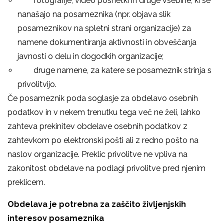
­ fotografije, video posnetki in druge vsebine, ki se
nanašajo na posameznika (npr. objava slik
posameznikov na spletni strani organizacije) za
namene dokumentiranja aktivnosti in obveščanja
javnosti o delu in dogodkih organizacije;
­ druge namene, za katere se posameznik strinja s
privolitvijo.
Če posameznik poda soglasje za obdelavo osebnih
podatkov in v nekem trenutku tega več ne želi, lahko
zahteva prekinitev obdelave osebnih podatkov z
zahtevkom po elektronski pošti ali z redno pošto na
naslov organizacije. Preklic privolitve ne vpliva na
zakonitost obdelave na podlagi privolitve pred njenim
preklicem.
Obdelava je potrebna za zaščito življenjskih
interesov posameznika