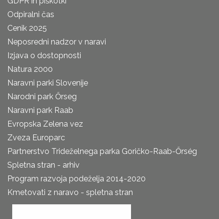
GDPR in piškotki
Odpiralni čas
Cenik 2025
Neposredni nadzor v naravi
Izjava o dostopnosti
Natura 2000
Naravni parki Slovenije
Narodni park Őrseg
Naravni park Raab
Evropska Zelena vez
Zveza Europarc
Partnerstvo Trideželnega parka Goričko-Raab-Őrség
Spletna stran - arhiv
Program razvoja podeželja 2014-2020
Kmetovati z naravo - spletna stran