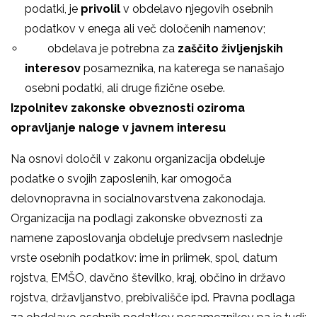
podatki, je
privolil
v obdelavo njegovih osebnih
podatkov v enega ali več določenih namenov;
­ obdelava je potrebna za
zaščito življenjskih
interesov
posameznika, na katerega se nanašajo
osebni podatki, ali druge fizične osebe.
Izpolnitev zakonske obveznosti oziroma
opravljanje naloge v javnem interesu
Na osnovi določil v zakonu organizacija obdeluje
podatke o svojih zaposlenih, kar omogoča
delovnopravna in socialnovarstvena zakonodaja.
Organizacija na podlagi zakonske obveznosti za
namene zaposlovanja obdeluje predvsem naslednje
vrste osebnih podatkov: ime in priimek, spol, datum
rojstva, EMŠO, davčno številko, kraj, občino in državo
rojstva, državljanstvo, prebivališče ipd. Pravna podlaga