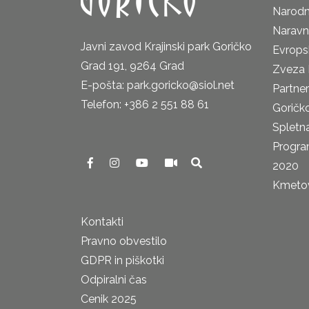
Narodn
Naravn
Javni zavod Krajinski park Goričko
Evrops
Grad 191, 9264 Grad
Zveza 
E-pošta: park.goricko@siol.net
Partne
Telefon: +386 2 551 88 61
Goričk
Spletna
Progra
2020
Kmetova
Kontakti
Pravno obvestilo
GDPR in piškotki
Odpiralni čas
Cenik 2025