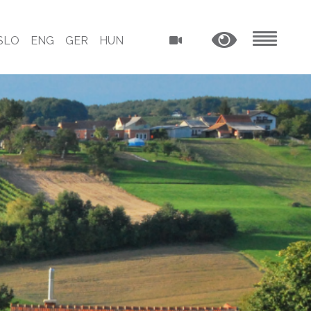
SLO
ENG
GER
HUN
MENU