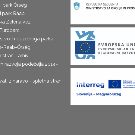
i park Őrseg
i park Raab
ka Zelena vez
Europarc
rstvo Trideželnega parka
o-Raab-Őrség
 stran - arhiv
m razvoja podeželja 2014-
ti z naravo - spletna stran