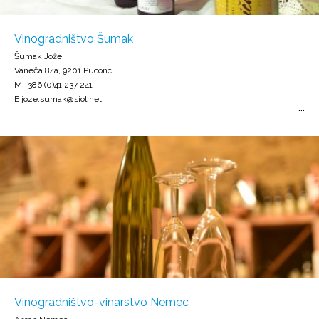
Vinogradništvo Šumak
Šumak Jože
Vaneča 84a, 9201 Puconci
M +386 (0)41 237 241
E joze.sumak@siol.net
Vinogradništvo-vinarstvo Nemec