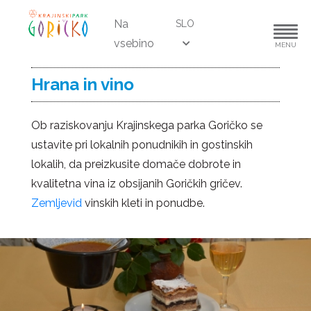
Na
SLO
vsebino
MENU
Hrana in vino
Ob raziskovanju Krajinskega parka Goričko se
ustavite pri lokalnih ponudnikih in gostinskih
lokalih, da preizkusite domače dobrote in
kvalitetna vina iz obsijanih Goričkih gričev.
Zemljevid
vinskih kleti in ponudbe.