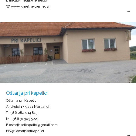
E info@kmetija-tremel.si
W www.kmetija-tremel.si
Oštarija pri kapelici
Oštarija pri Kapelici
Andrejci 17, 9221 Martjanci
T +386 082 014 813
M + 386 31 303 522
E ostarijaprikapelici@gmail.com
FB @OstarijapriKapelici