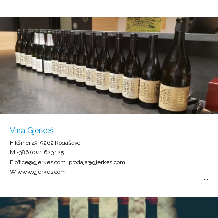
Vina Gjerkeš
Fikšinci 49, 9262 Rogaševci
M +386 (0)41 623 125
E office@gjerkes.com, prodaja@gjerkes.com
W www.gjerkes.com