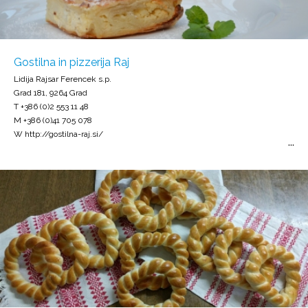
Gostilna in pizzerija Raj
Lidija Rajsar Ferencek s.p.
Grad 181, 9264 Grad
T +386 (0)2 553 11 48
M +386 (0)41 705 078
W http://gostilna-raj.si/