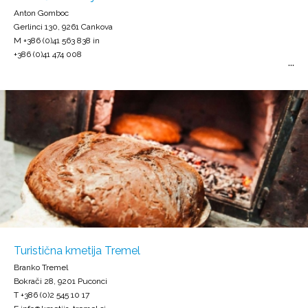
Anton Gomboc
Gerlinci 130, 9261 Cankova
M +386 (0)41 563 838 in
+386 (0)41 474 008
Turistična kmetija Tremel
Branko Tremel
Bokrači 28, 9201 Puconci
T +386 (0)2 545 10 17