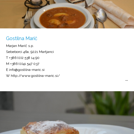
Gostilna Marič
Marjan Marič s.p.
Sebeborci 46a, 9221 Martjanci
T +386 (0)2 538 14 90
M +386 (0)41 547 037
E info@gostilna-maric.si
W http://www.gostilna-maric.si/