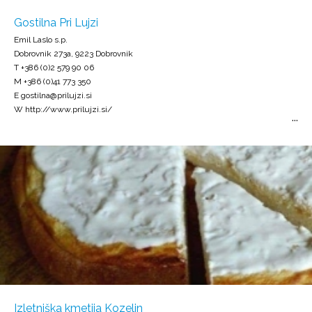
Gostilna Pri Lujzi
Emil Laslo s.p.
Dobrovnik 273a, 9223 Dobrovnik
T +386 (0)2 579 90 06
M +386 (0)41 773 350
E gostilna@prilujzi.si
W http://www.prilujzi.si/
Izletniška kmetija Kozelin