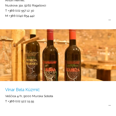
Anton Nemec
Nuskova 31a, 9262 Rogašovci
T +386 (0)2 557 12 30
M +386 (0)40 854 442
Vinar Bela Küzmič
Veščica 4/h, 9000 Murska Sobota
T +386 (0)2 522 15 55