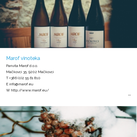
Marof vinoteka
Panvita Marof d.o.o.
Mačkovci 35, 9202 Mačkovci
T +386 (0)2 55 61 810
E info@marof.eu
W http://www.marof.eu/