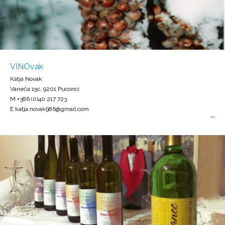
VINOvak
Katja Novak
Vaneča 15c, 9201 Puconci
M +386 (0)40 217 723
E katja.novak986@gmail.com