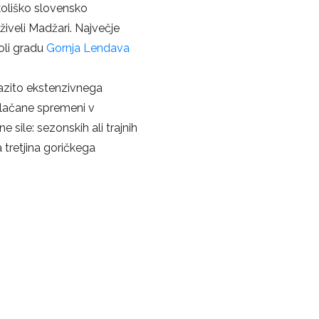
koliško slovensko
iveli Madžari. Največje
oli gradu
Gornja Lendava
razito ekstenzivnega
lačane spremeni v
sile: sezonskih ali trajnih
 tretjina goričkega