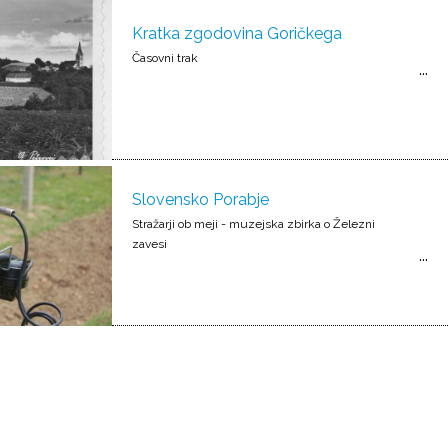
Kratka zgodovina Goričkega
Časovni trak
Slovensko Porabje
Stražarji ob meji - muzejska zbirka o Železni
zavesi