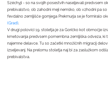
Széchyji - so na svojih posestvih naseljevali predvsem o
prebivalstvo, ob zahodni meji nemško, ob vzhodni pa so ž
fevdalno zemljišče gornjega Prekmurja se je formiralo ok
(Grad)
.
V drugi polovici 19. stoletja je za Goričko kot območje iz
kmetovanja predvsem pomembna zemljiška odveza, ki t
najemne delavce. Tu so začetki množičnih migracij delovne 
izseljevanj. Na prelomu stoletja naj bi za zaslužkom odšla
prebivalstva.