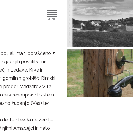
MENU
bolj ali manj poraščeno z
v zgodnjih poselitvenih
ečjih Ledave, Krke in
n gomilnih grobišč. Rimski
l je prodor Madžarov v 12.
 in cerkvenoupravni sistem.
ezno županijo (Vas) ter
la delitev fevdalne zemlje
 njimi Amadejci in nato