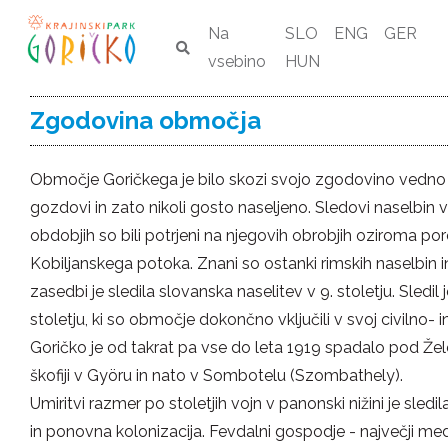
Na
SLO
ENG
GER
vsebino
HUN
Zgodovina območja
Območje Goričkega je bilo skozi svojo zgodovino vedno 
gozdovi in zato nikoli gosto naseljeno. Sledovi naselbin 
obdobjih so bili potrjeni na njegovih obrobjih oziroma por
Kobiljanskega potoka. Znani so ostanki rimskih naselbin i
zasedbi je sledila slovanska naselitev v 9. stoletju. Sledi
stoletju, ki so območje dokončno vključili v svoj civilno-
Goričko je od takrat pa vse do leta 1919 spadalo pod Žel
škofiji v Györu in nato v Sombotelu (Szombathely).
Umiritvi razmer po stoletjih vojn v panonski nižini je sledi
in ponovna kolonizacija. Fevdalni gospodje - največji med