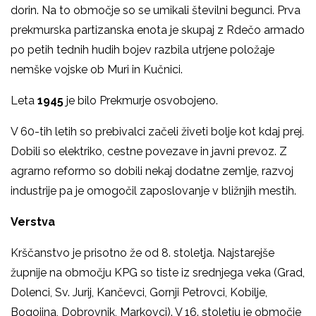
dorin. Na to območje so se umikali številni begunci. Prva
prekmurska partizanska enota je skupaj z Rdečo armado
po petih tednih hudih bojev razbila utrjene položaje
nemške vojske ob Muri in Kučnici.
Leta
1945
je bilo Prekmurje osvobojeno.
V 60-tih letih so prebivalci začeli živeti bolje kot kdaj prej.
Dobili so elektriko, cestne povezave in javni prevoz. Z
agrarno reformo so dobili nekaj dodatne zemlje, razvoj
industrije pa je omogočil zaposlovanje v bližnjih mestih.
Verstva
Krščanstvo je prisotno že od 8. stoletja. Najstarejše
župnije na območju KPG so tiste iz srednjega veka (Grad,
Dolenci, Sv. Jurij, Kančevci, Gornji Petrovci, Kobilje,
Bogojina, Dobrovnik, Markovci). V 16. stoletju je območje