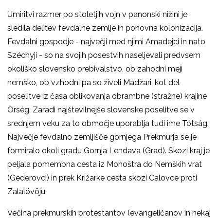
Umiritvi razmer po stoletjih vojn v panonski nižini je
sledila delitev fevdalne zemlje in ponovna kolonizacija.
Fevdalni gospodje - največji med njimi Amadejci in nato
Széchyji - so na svojih posestvih naseljevali predvsem
okoliško slovensko prebivalstvo, ob zahodni meji
nemško, ob vzhodni pa so živeli Madžari, kot del
poselitve iz časa oblikovanja obrambne (stražne) krajine
Örség. Zaradi najštevilnejše slovenske poselitve se v
srednjem veku za to območje uporablja tudi ime Tótság.
Največje fevdalno zemljišče gornjega Prekmurja se je
formiralo okoli gradu Gornja Lendava (Grad). Skozi kraj je
peljala pomembna cesta iz Monoštra do Nemških vrat
(Gederovci) in prek Križarke cesta skozi Calovce proti
Zalalövöju.
Večina prekmurskih protestantov (evangeličanov in nekaj