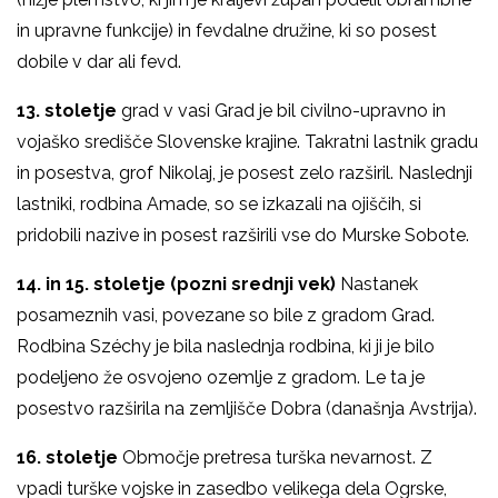
in upravne funkcije) in fevdalne družine, ki so posest
dobile v dar ali fevd.
13. stoletje
grad v vasi Grad je bil civilno-upravno in
vojaško središče Slovenske krajine. Takratni lastnik gradu
in posestva, grof Nikolaj, je posest zelo razširil. Naslednji
lastniki, rodbina Amade, so se izkazali na ojiščih, si
pridobili nazive in posest razširili vse do Murske Sobote.
14. in 15. stoletje (pozni srednji vek)
Nastanek
posameznih vasi, povezane so bile z gradom Grad.
Rodbina Széchy je bila naslednja rodbina, ki ji je bilo
podeljeno že osvojeno ozemlje z gradom. Le ta je
posestvo razširila na zemljišče Dobra (današnja Avstrija).
16. stoletje
Območje pretresa turška nevarnost. Z
vpadi turške vojske in zasedbo velikega dela Ogrske,