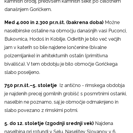
kamnitih orodij, predvsem kamnitih sekir, po celotnem
današnjem Goričkem.
Med 4.000 in 2.300 pr.n.št. (bakrena doba)
Možne
naselbinske ostaline na območju današnjih vasi Puconci,
Bukovnica, Hodoš in Kobilje. Odkritih je bilo več večjih
jam v katerih so bile najdene lončenine (bivalne
polzemljanke) in arhitekturnih ostalin (primitivna
bivališča). V tem obdobju je bilo območje Goričkega
slabo poseljeno.
750 pr.n.št.–5. stoletje
Iz antično - rimskega obdobja
je najdenih precej gomilnih grobišč s posmrtnimi ostanki,
naselbin ne poznamo, saj je območje odmaknjeno in
slabo povezano z rimskimi potmi.
5. do 12. stoletje (zgodnji srednji vek)
Najdena
naselbina pri rotundi v Selu. Naselitev Slovanov v 6.