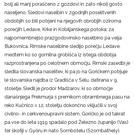
bolj ali manj poraščeno z gozdovi in zato nikoli gosto
naseljeno. Sledovi naselbin v zgodnjih poselitvenih
obdobjih so bili potrjeni na njegovih obrobjih oziroma
porečjih Ledave, Krke in Kobiljanskega potoka; za
najpomembnejšo prazgodovinsko naselbino pa velja
Bukovnica. Rimske naselbine sledijo porečju Ledave,
medtem ko so gomilna grobišča iz istega obdobja
razprostranjena po celotnem območju. Rimski zasedbi je
sledila slovanska naselitev, ki pa jo na Goričkem potrjuje
le slovanska najdba iz Gradišča v Selu, datirana v 9.
stoletje. Sledil je prodor Madžarov, ki so območje
današnjega Prekmurja s premikom obrambnega pasu na
reko Kučnico v 12. stoletju dokončno vključili v svoj
civilno- in cerkvenoupravni sistem. Goričko je od takrat
pa vse do leta 1919 spadalo pod Železno županijo (Vas)
ter škofiji v Györu in nato Sombotelu (Szombathely).