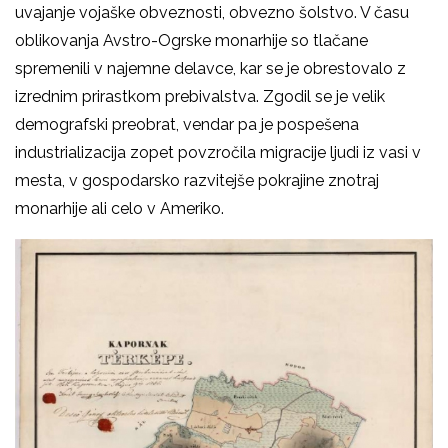
uvajanje vojaške obveznosti, obvezno šolstvo. V času
oblikovanja Avstro-Ogrske monarhije so tlačane
spremenili v najemne delavce, kar se je obrestovalo z
izrednim prirastkom prebivalstva. Zgodil se je velik
demografski preobrat, vendar pa je pospešena
industrializacija zopet povzročila migracije ljudi iz vasi v
mesta, v gospodarsko razvitejše pokrajine znotraj
monarhije ali celo v Ameriko.