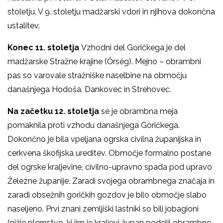
stoletju. V 9. stoletju madžarski vdori in njihova dokončna
ustalitev.
Konec 11. stoletja
Vzhodni del Goričkega je del
madžarske Stražne krajine (Őrség). Mejno – obrambni
pas so varovale stražniške naselbine na območju
današnjega Hodoša, Dankovec in Strehovec.
Na začetku 12. stoletja
se je obrambna meja
pomaknila proti vzhodu današnjega Goričkega.
Dokončno je bila vpeljana ogrska civilna županijska in
cerkvena škofijska ureditev. Območje formalno postane
del ogrske kraljevine, civilno-upravno spada pod upravo
Železne županije. Zaradi svojega obrambnega značaja in
zaradi obsežnih goričkih gozdov je bilo območje slabo
naseljeno. Prvi znani zemljiški lastniki so bili jobagioni
(nižje plemstvo, ki jim je kraljevi župan podelil obrambne