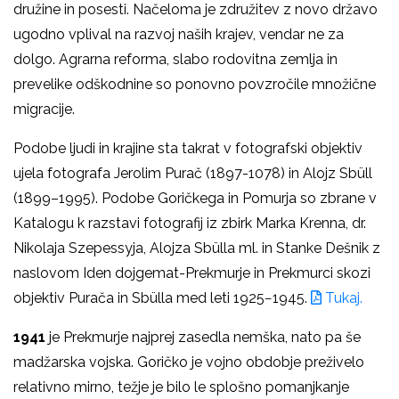
družine in posesti. Načeloma je združitev z novo državo
ugodno vplival na razvoj naših krajev, vendar ne za
dolgo. Agrarna reforma, slabo rodovitna zemlja in
prevelike odškodnine so ponovno povzročile množične
migracije.
Podobe ljudi in krajine sta takrat v fotografski objektiv
ujela fotografa Jerolim Purač (1897-1078) in Alojz Sbüll
(1899–1995). Podobe Goričkega in Pomurja so zbrane v
Katalogu k razstavi fotografij iz zbirk Marka Krenna, dr.
Nikolaja Szepessyja, Alojza Sbülla ml. in Stanke Dešnik z
naslovom Iden dojgemat-Prekmurje in Prekmurci skozi
objektiv Purača in Sbülla med leti 1925−1945.
Tukaj.
1941
je Prekmurje najprej zasedla nemška, nato pa še
madžarska vojska. Goričko je vojno obdobje preživelo
relativno mirno, težje je bilo le splošno pomanjkanje