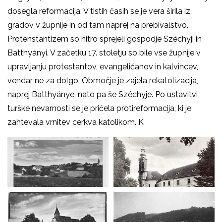
dosegla reformacija. V tistih časih se je vera širila iz
gradov v župnije in od tam naprej na prebivalstvo.
Protenstantizem so hitro sprejeli gospodje Széchyji in
Batthyányi. V začetku 17. stoletju so bile vse župnije v
upravljanju protestantov, evangeličanov in kalvincev,
vendar ne za dolgo. Območje je zajela rekatolizacija,
naprej Batthyánye, nato pa še Széchyje. Po ustavitvi
turške nevarnosti se je pričela protireformacija, ki je
zahtevala vrnitev cerkva katolikom. K