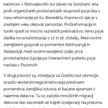
kalvincev v Motvarjevcih) živi danes na Goričkem, ena
prvih organiziranih protestantskih skupnosti pa je bila v
času reformacije pri Sv. Benediktu (Kančevci), kjer je v
srednjem veku deloval samostan. Protireformacija in
turški vpadi so močno razredčili prebivalstvo, temu pa je
sledila nova kolonizacija v 17. in 18. stoletju. Med novimi
zemljiškimi gospodi so pomembni Bátthyányiji in
Nádasdyiji, med novimi naseljenci Judje, prva
protestantska župnija po tolerančnem patentu pa je
nastala v Puconcih.
V drugi polovici 19. stoletja je za Goričko kot območje
izrazito ekstenzivnega kmetovanja predvsem
pomembna zemljiška odveza, ki tlačane spremeni v
najemne delavce. Tu so začetki množičnih migracij
delovne sile: sezonskih ali trajnih izseljevanj. Na prelomu