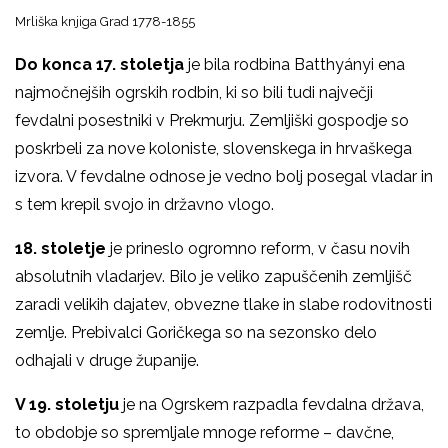
Mrliška knjiga Grad 1778-1855
Do konca 17. stoletja
je bila rodbina Batthyányi ena
najmočnejših ogrskih rodbin, ki so bili tudi največji
fevdalni posestniki v Prekmurju. Zemljiški gospodje so
poskrbeli za nove koloniste, slovenskega in hrvaškega
izvora. V fevdalne odnose je vedno bolj posegal vladar in
s tem krepil svojo in državno vlogo.
18. stoletje
je prineslo ogromno reform, v času novih
absolutnih vladarjev. Bilo je veliko zapuščenih zemljišč
zaradi velikih dajatev, obvezne tlake in slabe rodovitnosti
zemlje. Prebivalci Goričkega so na sezonsko delo
odhajali v druge županije.
V 19. stoletju
je na Ogrskem razpadla fevdalna država,
to obdobje so spremljale mnoge reforme – davčne,