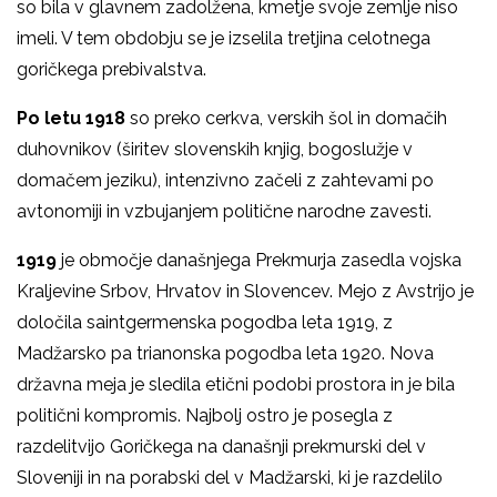
so bila v glavnem zadolžena, kmetje svoje zemlje niso
imeli. V tem obdobju se je izselila tretjina celotnega
goričkega prebivalstva.
Po letu 1918
so preko cerkva, verskih šol in domačih
duhovnikov (širitev slovenskih knjig, bogoslužje v
domačem jeziku), intenzivno začeli z zahtevami po
avtonomiji in vzbujanjem politične narodne zavesti.
1919
je območje današnjega Prekmurja zasedla vojska
Kraljevine Srbov, Hrvatov in Slovencev. Mejo z Avstrijo je
določila saintgermenska pogodba leta 1919, z
Madžarsko pa trianonska pogodba leta 1920. Nova
državna meja je sledila etični podobi prostora in je bila
politični kompromis. Najbolj ostro je posegla z
razdelitvijo Goričkega na današnji prekmurski del v
Sloveniji in na porabski del v Madžarski, ki je razdelilo