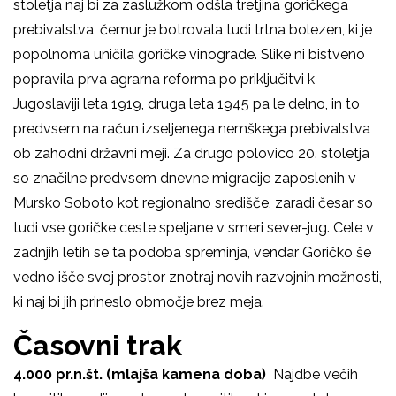
stoletja naj bi za zaslužkom odšla tretjina goričkega
prebivalstva, čemur je botrovala tudi trtna bolezen, ki je
popolnoma uničila goričke vinograde. Slike ni bistveno
popravila prva agrarna reforma po priključitvi k
Jugoslaviji leta 1919, druga leta 1945 pa le delno, in to
predvsem na račun izseljenega nemškega prebivalstva
ob zahodni državni meji. Za drugo polovico 20. stoletja
so značilne predvsem dnevne migracije zaposlenih v
Mursko Soboto kot regionalno središče, zaradi česar so
tudi vse goričke ceste speljane v smeri sever-jug. Cele v
zadnjih letih se ta podoba spreminja, vendar Goričko še
vedno išče svoj prostor znotraj novih razvojnih možnosti,
ki naj bi jih prineslo območje brez meja.
Časovni trak
4.000 pr.n.št.
(mlajša kamena doba)
Najdbe večih