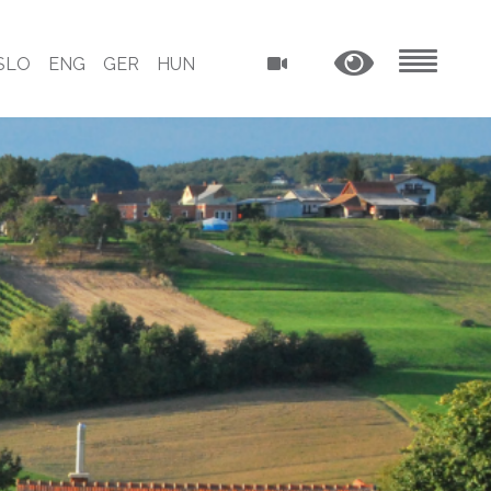
SLO
ENG
GER
HUN
MENU