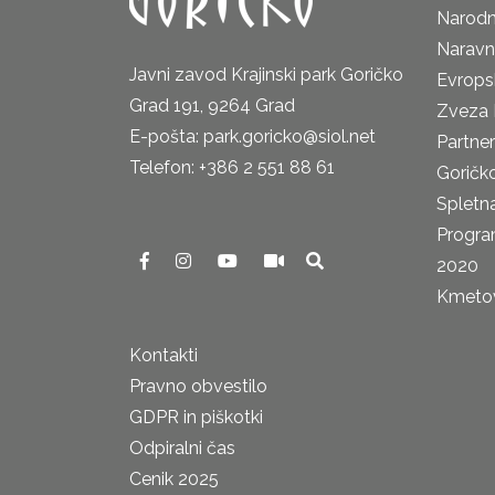
Narodn
Naravn
Javni zavod Krajinski park Goričko
Evrops
Grad 191, 9264 Grad
Zveza 
E-pošta: park.goricko@siol.net
Partne
Telefon: +386 2 551 88 61
Goričk
Spletna
Progra
2020
Kmetova
Kontakti
Pravno obvestilo
GDPR in piškotki
Odpiralni čas
Cenik 2025