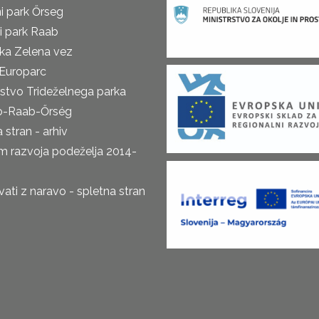
i park Őrseg
i park Raab
ka Zelena vez
Europarc
rstvo Trideželnega parka
o-Raab-Őrség
 stran - arhiv
m razvoja podeželja 2014-
ti z naravo - spletna stran