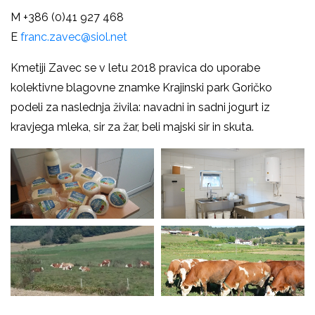
M +386 (0)41 927 468
E
franc.zavec@siol.net
Kmetiji Zavec se v letu 2018 pravica do uporabe
kolektivne blagovne znamke Krajinski park Goričko
podeli za naslednja živila: navadni in sadni jogurt iz
kravjega mleka, sir za žar, beli majski sir in skuta.