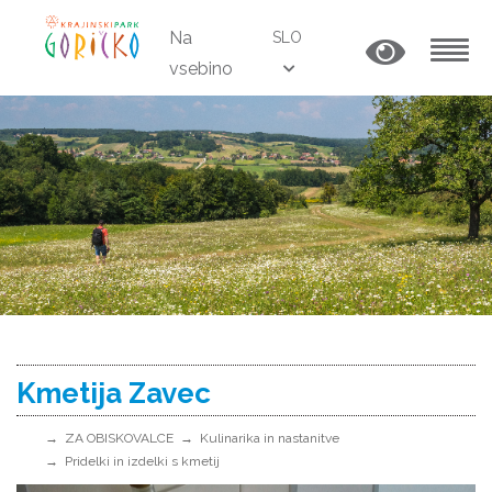
Na
SLO
vsebino
MENU
Kmetija Zavec
ZA OBISKOVALCE
Kulinarika in nastanitve
Pridelki in izdelki s kmetij