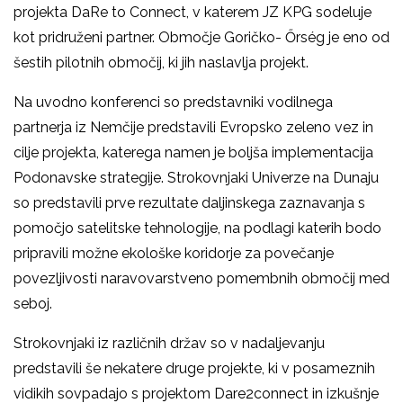
projekta DaRe to Connect, v katerem JZ KPG sodeluje
kot pridruženi partner. Območje Goričko- Őrség je eno od
šestih pilotnih območij, ki jih naslavlja projekt.
Na uvodno konferenci so predstavniki vodilnega
partnerja iz Nemčije predstavili Evropsko zeleno vez in
cilje projekta, katerega namen je boljša implementacija
Podonavske strategije. Strokovnjaki Univerze na Dunaju
so predstavili prve rezultate daljinskega zaznavanja s
pomočjo satelitske tehnologije, na podlagi katerih bodo
pripravili možne ekološke koridorje za povečanje
povezljivosti naravovarstveno pomembnih območij med
seboj.
Strokovnjaki iz različnih držav so v nadaljevanju
predstavili še nekatere druge projekte, ki v posameznih
vidikih sovpadajo s projektom Dare2connect in izkušnje