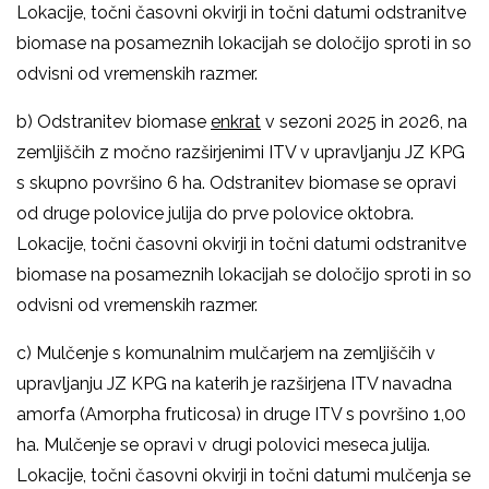
Lokacije, točni časovni okvirji in točni datumi odstranitve
biomase na posameznih lokacijah se določijo sproti in so
odvisni od vremenskih razmer.
b) Odstranitev biomase
enkrat
v sezoni 2025 in 2026, na
zemljiščih z močno razširjenimi ITV v upravljanju JZ KPG
s skupno površino 6 ha. Odstranitev biomase se opravi
od druge polovice julija do prve polovice oktobra.
Lokacije, točni časovni okvirji in točni datumi odstranitve
biomase na posameznih lokacijah se določijo sproti in so
odvisni od vremenskih razmer.
c) Mulčenje s komunalnim mulčarjem na zemljiščih v
upravljanju JZ KPG na katerih je razširjena ITV navadna
amorfa (Amorpha fruticosa) in druge ITV s površino 1,00
ha. Mulčenje se opravi v drugi polovici meseca julija.
Lokacije, točni časovni okvirji in točni datumi mulčenja se