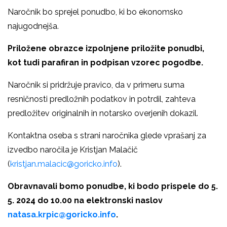
Naročnik bo sprejel ponudbo, ki bo ekonomsko
najugodnejša.
Priložene obrazce izpolnjene priložite ponudbi,
kot tudi parafiran in podpisan vzorec pogodbe.
Naročnik si pridržuje pravico, da v primeru suma
resničnosti predložnih podatkov in potrdil, zahteva
predložitev originalnih in notarsko overjenih dokazil.
Kontaktna oseba s strani naročnika glede vprašanj za
izvedbo naročila je Kristjan Malačič
(
kristjan.malacic@goricko.info
).
Obravnavali bomo ponudbe, ki bodo prispele do 5.
5. 2024 do 10.00 na elektronski naslov
natasa.krpic@goricko.info
.