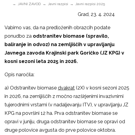
JAVNI ZAVOD
Javni razpisi
Javni razpisi 2025
Grad, 23. 4. 2024
Vabimo vas, da na predloženih obrazcih podate
ponudbo za
odstranitev biomase (spravilo,
baliranje in odvoz) na zemljiščih v upravljanju
Javnega zavoda Krajinski park Goričko (JZ KPG) v
kosni sezoni leta 2025 in 2026.
Opis naročila:
a) Odstranitev biomase
dvakrat
(2X) v kosni sezoni 2025
in 2026, na zemljiščih z močno razširjenimi invazivnimi
tujerodnimi vrstami (v nadaljevanju ITV), v upravljanju JZ
KPG na površini 12 ha. Prva odstranitev biomase se
opravi v juniju, druga odstranitev biomase se opravi od
druge polovice avgusta do prve polovice oktobra.