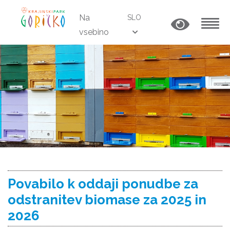
Na
SLO
vsebino
MENU
Povabilo k oddaji ponudbe za
odstranitev biomase za 2025 in
2026