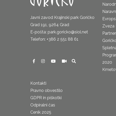
Narodn
Naravn
Javni zavod Krajinski park Goričko
Evrops
Grad 191, 9264 Grad
Zveza 
E-pošta: park.goricko@siol.net
Partne
Telefon: +386 2 551 88 61
Goričk
Spletna
Progra
2020
Kmetova
Kontakti
Pravno obvestilo
GDPR in piškotki
Odpiralni čas
Cenik 2025