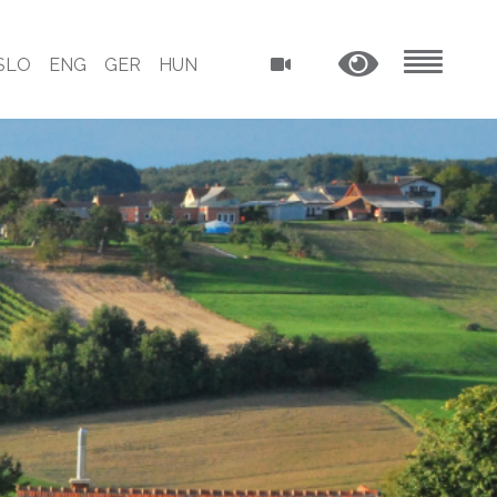
SLO
ENG
GER
HUN
MENU