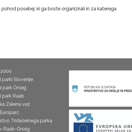
pohod posebej, ki ga boste organizirali in za katerega
 2000
 parki Slovenije
i park Őrseg
i park Raab
ka Zelena vez
Europarc
rstvo Trideželnega parka
o-Raab-Őrség