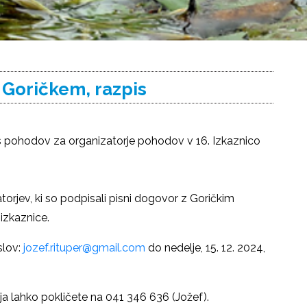
 Goričkem, razpis
is pohodov za organizatorje pohodov v 16. Izkaznico
torjev, ki so podpisali pisni dogovor z Goričkim
izkaznice.
slov:
jozef.rituper@gmail.com
do nedelje, 15. 12. 2024,
a lahko pokličete na 041 346 636 (Jožef).