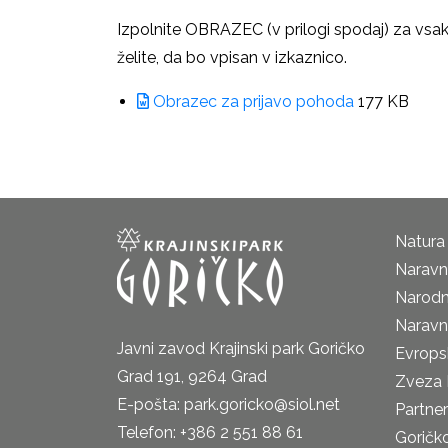
Izpolnite OBRAZEC (v prilogi spodaj) za vsak 
želite, da bo vpisan v izkaznico.
Obrazec za prijavo pohoda
177 KB
Natura
Naravni
Narodn
Naravn
Javni zavod Krajinski park Goričko
Evrops
Grad 191, 9264 Grad
Zveza 
E-pošta: park.goricko@siol.net
Partne
Telefon: +386 2 551 88 61
Goričk