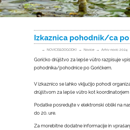
Izkaznica pohodnik/ca po
NOVICE&DOGODKI
Novice
Arhiv novic 2024
Goričko drüjštvo za lepše vütro razpisuje vp
pohodnika/pohodnice po Goričkem.
V izkaznico se lahko vključijo pohodi organiza
drüjštvom za lepše vütro kot koordinatorjem 
Podatke posredujte v elektronski obliki na na
do 20. ure.
Za morebitne dodatne informacije in vprašanj