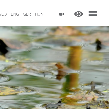
SLO
ENG
GER
HUN
MENU