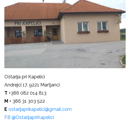
Oštarija pri Kapelici
Andrejci 17, 9221 Martjanci
T
+386 082 014 813
M
+ 386 31 303 522
E
ostarijaprikapelici@gmail.com
FB
@OstarijapriKapelici