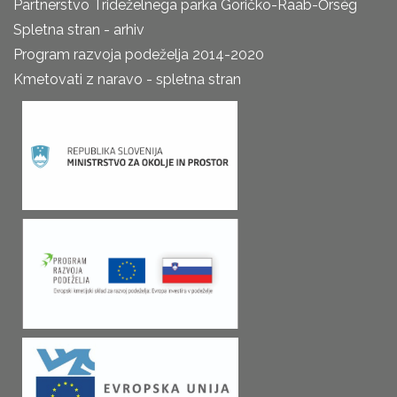
Partnerstvo Trideželnega parka Goričko-Raab-Őrség
Spletna stran - arhiv
Program razvoja podeželja 2014-2020
Kmetovati z naravo - spletna stran