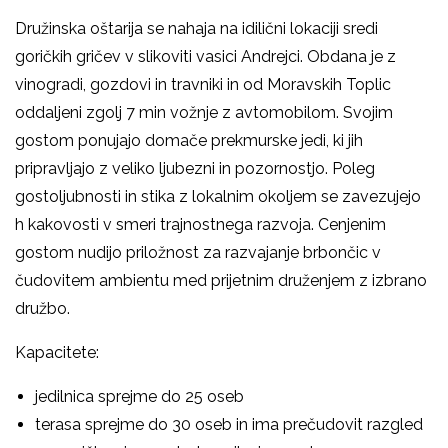
Družinska oštarija se nahaja na idilični lokaciji sredi
goričkih gričev v slikoviti vasici Andrejci. Obdana je z
vinogradi, gozdovi in travniki in od Moravskih Toplic
oddaljeni zgolj 7 min vožnje z avtomobilom. Svojim
gostom ponujajo domače prekmurske jedi, ki jih
pripravljajo z veliko ljubezni in pozornostjo. Poleg
gostoljubnosti in stika z lokalnim okoljem se zavezujejo
h kakovosti v smeri trajnostnega razvoja. Cenjenim
gostom nudijo priložnost za razvajanje brbončic v
čudovitem ambientu med prijetnim druženjem z izbrano
družbo.
Kapacitete:
jedilnica sprejme do 25 oseb
terasa sprejme do 30 oseb in ima prečudovit razgled