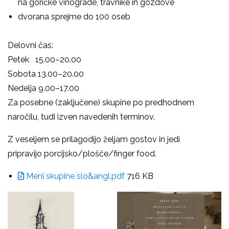
na goričke vinograde, travnike in gozdove
dvorana sprejme do 100 oseb
Delovni čas:
Petek 15.00–20.00
Sobota 13.00–20.00
Nedelja 9.00–17.00
Za posebne (zaključene) skupine po predhodnem
naročilu, tudi izven navedenih terminov.
Z veseljem se prilagodijo željam gostov in jedi
pripravijo
porcijsko/plošče/finger food.
Meni skupine slo&angl.pdf
716 KB