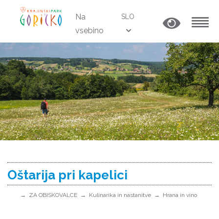
Na
SLO
vsebino
MENU
Oštarija pri kapelici
ZA OBISKOVALCE
Kulinarika in nastanitve
Hrana in vino