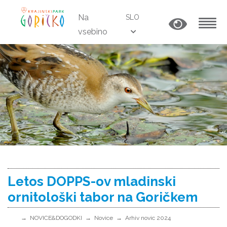
Na
SLO
vsebino
MENU
Letos DOPPS-ov mladinski
ornitološki tabor na Goričkem
NOVICE&DOGODKI
Novice
Arhiv novic 2024