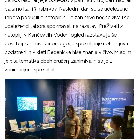
banko. Nabiranje je potekalo v parih ali v trojicah, nabrali
pa smo kar 13 nabirkov. Naslednji dan so se udeleženci
tabora podučili o netopirjih. Te zanimive nočne živali so
udeleženci tabora spoznavali na razstavi PreŽiveti z
netopirji v Kančevcih. Vodeni ogled razstave je še
posebej zanimiv, ker omogoča spremljanje netopirjev na
podstrehi in v kleti Bedeničke hiše znanja v živo. Mladim
je bila tematika obeh druženj zanimiva in so jo z
zanimanjem spremljali.