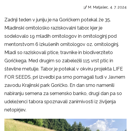
M. Matjašec, 4. 7. 2024
Zadnji teden v juniju je na Goričkem potekal že 35.
Mladinski ornitološko raziskovalni tabor, kjer je
sodelovalo 19 mladih ornitologov in ornitologinj pod
mentorstvom 6 izkušenih ornitologov oz. ornitologinj.
Mladi so raziskovali ptice, travnike in biodiverziteto
Goričkega. Med drugim so zabeležili 115 vrst ptic in
številne metulje. Tabor je potekal v okviru projekta LIFE
FOR SEEDS, pri izvedbi pa smo pomagali tudi v Javnem
zavodu Krajinski park Goričko. En dan smo namenili
nabiranju semena za semensko banko, drugi dan pa so
udeleženci tabora spoznavali zanimivosti iz življenja
netopirjev.