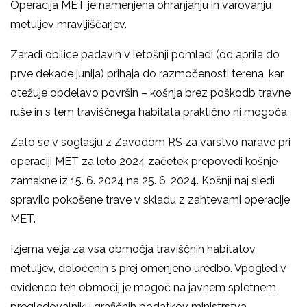
Operacija MET je namenjena ohranjanju in varovanju
metuljev mravljiščarjev.
Zaradi obilice padavin v letošnji pomladi (od aprila do
prve dekade junija) prihaja do razmočenosti terena, kar
otežuje obdelavo površin – košnja brez poškodb travne
ruše in s tem traviščnega habitata praktično ni mogoča.
Zato se v soglasju z Zavodom RS za varstvo narave pri
operaciji MET za leto 2024 začetek prepovedi košnje
zamakne iz 15. 6. 2024 na 25. 6. 2024. Košnji naj sledi
spravilo pokošene trave v skladu z zahtevami operacije
MET.
Izjema velja za vsa območja traviščnih habitatov
metuljev, določenih s prej omenjeno uredbo. Vpogled v
evidenco teh območij je mogoč na javnem spletnem
pregledovalniku grafičnih podatkov ministrstva,