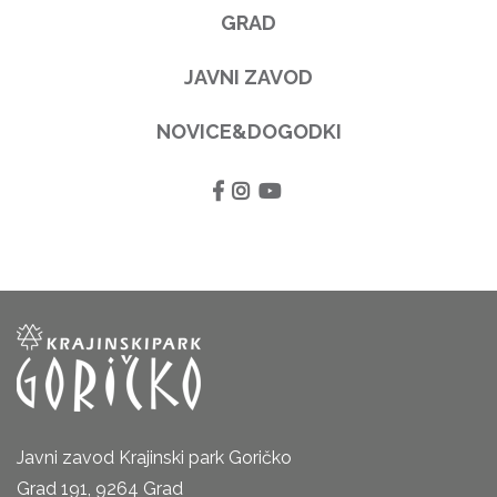
GRAD
JAVNI ZAVOD
NOVICE&DOGODKI
Javni zavod Krajinski park Goričko
Grad 191, 9264 Grad