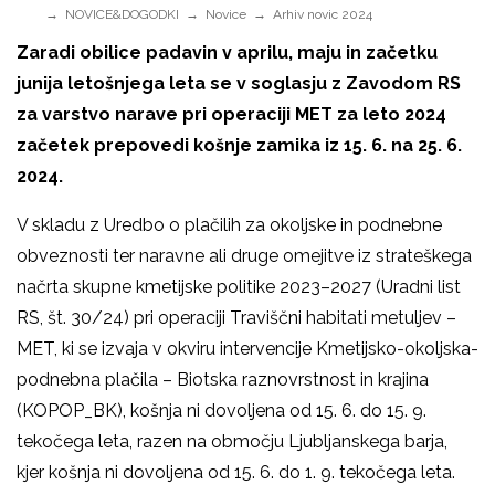
NOVICE&DOGODKI
Novice
Arhiv novic 2024
Zaradi obilice padavin v aprilu, maju in začetku
junija letošnjega leta se v soglasju z Zavodom RS
za varstvo narave pri operaciji MET za leto 2024
začetek prepovedi košnje zamika iz 15. 6. na 25. 6.
2024.
V skladu z Uredbo o plačilih za okoljske in podnebne
obveznosti ter naravne ali druge omejitve iz strateškega
načrta skupne kmetijske politike 2023–2027 (Uradni list
RS, št. 30/24) pri operaciji Traviščni habitati metuljev –
MET, ki se izvaja v okviru intervencije Kmetijsko-okoljska-
podnebna plačila – Biotska raznovrstnost in krajina
(KOPOP_BK), košnja ni dovoljena od 15. 6. do 15. 9.
tekočega leta, razen na območju Ljubljanskega barja,
kjer košnja ni dovoljena od 15. 6. do 1. 9. tekočega leta.