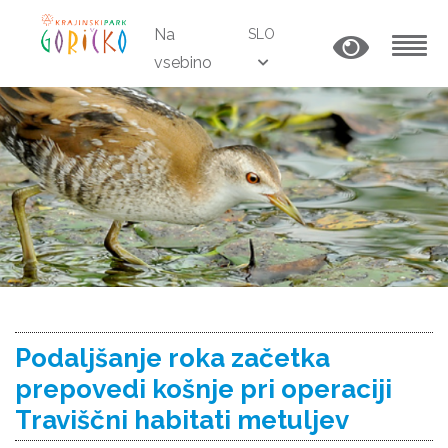
Na
SLO
vsebino
MENU
Podaljšanje roka začetka
prepovedi košnje pri operaciji
Traviščni habitati metuljev