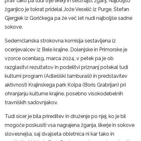
prav tako pa tudi trije likerji in šestnajst žganj. Najboljšo
žganjico je tokrat pridelal Jože Veselič iz Purge, Štefan
Gjergjek iz Goričkega pa že več let nudi najboljše sadne
sokove.
Sedemčlanska strokovna komisija sestavljena iz
ocenjevalcev iz Bele krajine, Dolenjske in Primorske je
vzorce ocenila19. marca 2024, v petek pa je ob
razglasitvi rezultatov in podelitvi priznanj potekal tudi
kulturni program (Adlešiški tamburaši) in predstavitev
aktivnosti Krajinskega park Kolpa (Boris Grabrijan) pri
ohranjanju kulturne krajine, posebno visokodebelnih
travniških sadovnjakov.
Tudi sicer je bila prireditev in druženje po njej, ko je bil
mogoče poskusiti vsa nagrajena žganja, likerje in sokove
slovesnejša, saj dvajseta obletnica ni kar tako in