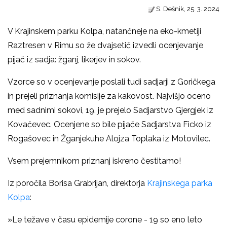
S. Dešnik, 25. 3. 2024
V Krajinskem parku Kolpa, natančneje na eko-kmetiji
Raztresen v Rimu so že dvajsetič izvedli ocenjevanje
pijač iz sadja: žganj, likerjev in sokov.
Vzorce so v ocenjevanje poslali tudi sadjarji z Goričkega
in prejeli priznanja komisije za kakovost. Najvišjo oceno
med sadnimi sokovi, 19, je prejelo Sadjarstvo Gjergjek iz
Kovačevec. Ocenjene so bile pijače Sadjarstva Ficko iz
Rogašovec in Žganjekuhe Alojza Toplaka iz Motovilec.
Vsem prejemnikom priznanj iskreno čestitamo!
Iz poročila Borisa Grabrijan, direktorja
Krajinskega parka
Kolpa
:
»Le težave v času epidemije corone - 19 so eno leto