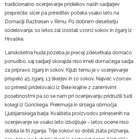
tradicionalno ocenjevanje pridelkov naših sadjarjev
preprečile, sicer pa prireditev poteka vsako leto na
Domačiji Raztresen v Rimu. Po dobrem desetletju
sodelovanja, so letos žal izostali vzorci sokov in žganj iz
Hrvaške.
Lanskoletna huda pozeba je precej zdesetkala domačo
ponudbo, saj sadjarji skorajda niso imeli domačega sadja
za pripravo žganj in sokov. Kljub temu je v ocenjevanje
prispelo 45 žganj, 13 likerjev in 10 sokov. Največ vzorcev
so prinesli pridelovalci iz Bele krajine z zanimivimi
posebnostmi pa so se nam pri ocenjevanju pridružili tudi
kolegi iz Goričkega, Prekmurja in širšega območja
Ljubljanskega barja. Kvaliteta proizvodov prinesenih na
ocenjevanje se vsako leto izboljšuje – letos ocene niso
dobila le tri žganja. Trije sokovi so dobili zlata priznanja,