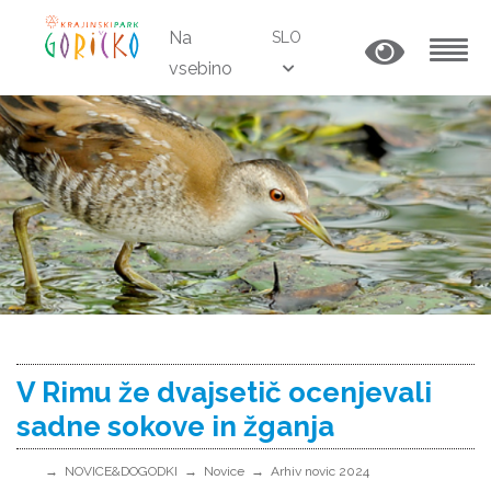
Na
SLO
vsebino
MENU
V Rimu že dvajsetič ocenjevali
sadne sokove in žganja
NOVICE&DOGODKI
Novice
Arhiv novic 2024