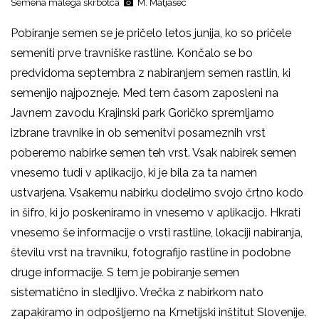
Semena malega škrbotca
M. Matjašec
Pobiranje semen se je pričelo letos junija, ko so pričele
semeniti prve travniške rastline. Končalo se bo
predvidoma septembra z nabiranjem semen rastlin, ki
semenijo najpozneje. Med tem časom zaposleni na
Javnem zavodu Krajinski park Goričko spremljamo
izbrane travnike in ob semenitvi posameznih vrst
poberemo nabirke semen teh vrst. Vsak nabirek semen
vnesemo tudi v aplikacijo, ki je bila za ta namen
ustvarjena. Vsakemu nabirku dodelimo svojo črtno kodo
in šifro, ki jo poskeniramo in vnesemo v aplikacijo. Hkrati
vnesemo še informacije o vrsti rastline, lokaciji nabiranja,
številu vrst na travniku, fotografijo rastline in podobne
druge informacije. S tem je pobiranje semen
sistematično in sledljivo. Vrečka z nabirkom nato
zapakiramo in odpošljemo na Kmetijski inštitut Slovenije.