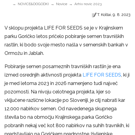
NOVICE&DOGODKI
Novice
Arhiv novic 2023
T. Koltai, 9. 8. 2023
V sklopu projekta LIFE FOR SEEDS se je v Krajinskem
parku Goričko letos pričelo pobiranje semen travniških
rastlin, ki bodo svoje mesto našla v semenskih bankah v
Ormožu in Jablah.
Pobiranje semen posameznih travniških rastlin je ena
izmed osrednjih aktivnosti projekta
LIFE FOR SEEDS
, ki ji
je med letoma 2023 in 2026 namenjeno tudi največ
pozornosti. Na nivoju celotnega projekta, kjer so
vključene različne lokacije po Sloveniji, je cilj nabrati kar
12.000 nabirkov semen. Od navedenega skupnega
števila bo na območju Krajinskega parka Goričko
pobranih nekaj več kot 800 nabirkov na suhih travnikih, ki
predstavljajo na Goričkem prednostne življenjske