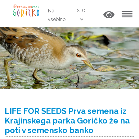
Na
SLO
vsebino
MENU
LIFE FOR SEEDS Prva semena iz
Krajinskega parka Goričko že na
poti v semensko banko