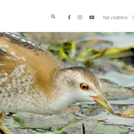
Na vsebino