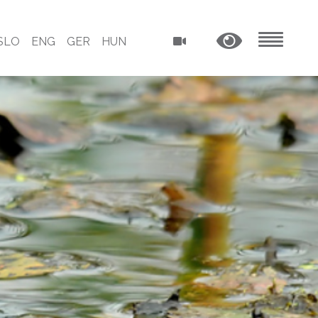
SLO
ENG
GER
HUN
MENU