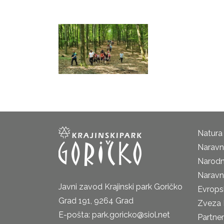
Natura
Naravni
Narodn
Naravn
Javni zavod Krajinski park Goričko
Evrops
Grad 191, 9264 Grad
Zveza 
E-pošta: park.goricko@siol.net
Partne