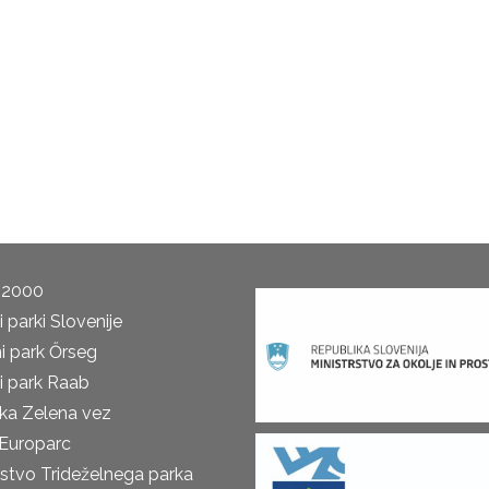
 2000
 parki Slovenije
i park Őrseg
i park Raab
ka Zelena vez
Europarc
rstvo Trideželnega parka