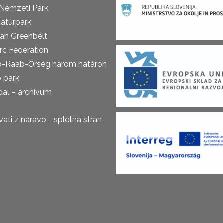
 Nemzeti Park
atúrpark
an Greenbelt
rc Federation
o-Raab-Őrség három határon
ó park
al – archívum
ti z naravo - spletna stran