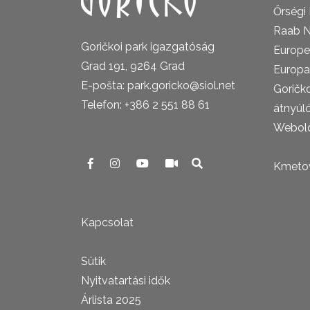
Őrségi
Raab N
Goričkoi park igazgatóság
Europe
Grad 191, 9264 Grad
Europa
E-pošta: park.goricko@siol.net
Goričk
Telefon: +386 2 551 88 61
átnyúl
Webold
Kmetova
Kapcsolat
Sütik
Nyitvatartási idők
Árlista 2025