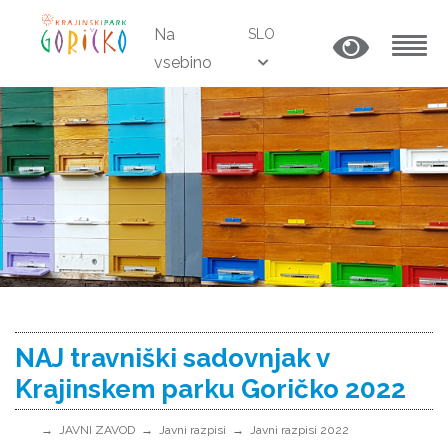
Na
SLO
vsebino
MENU
NAJ travniški sadovnjak v
Krajinskem parku Goričko 2022
JAVNI ZAVOD
Javni razpisi
Javni razpisi 2022