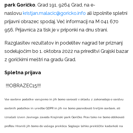
park Goričko
, Grad 191, 9264 Grad, na e-
naslovu
kristjan.malacic@goricko.info
ali izpolnite spletni
prijavni obrazec spodaj. Več informacij na M 041 670
956. Prijavnica za tisk je v priponki na dnu strani.
Razglasitev rezultatov in podelitev nagrad ter priznanj
sodelujočim bo 1. oktobra 2022 na prireditvi Grajski bazar
z goričkimi meštri na gradu Grad.
Spletna prijava
!!!OBRAZEC15!!!
Vse osebne podatke varujemo in jih bomo varovali v skladu z zakonodajo o varstvu
osebnih podatkov in uredbo GDPR in jih ne bomo posredovali tretjim osebam, ali
iznašali izven Javnega zavoda Krajinski park Goričko. Prav tako ne bomo oblikovali
profilov. Hranili jih bomo do vašega preklica. Soglasje lahko prekličite kadarkoli na