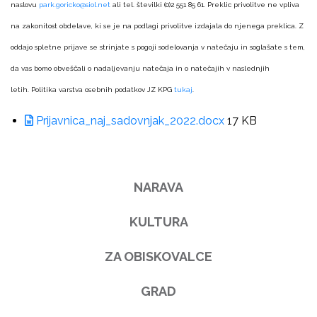
naslovu
park.goricko@siol.net
ali tel. številki (0)2 551 85 61. Preklic privolitve ne vpliva
na zakonitost obdelave, ki se je na podlagi privolitve izdajala do njenega preklica. Z
oddajo spletne prijave se strinjate s pogoji sodelovanja v natečaju in soglašate s tem,
da vas bomo obveščali o nadaljevanju natečaja in o natečajih v naslednjih
letih. Politika varstva osebnih podatkov JZ KPG
tukaj
.
Prijavnica_naj_sadovnjak_2022.docx
17 KB
NARAVA
KULTURA
ZA OBISKOVALCE
GRAD