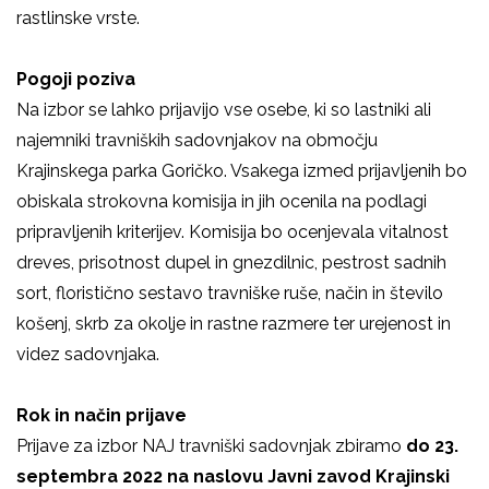
rastlinske vrste.
Pogoji poziva
Na izbor se lahko prijavijo vse osebe, ki so lastniki ali
najemniki travniških sadovnjakov na območju
Krajinskega parka Goričko. Vsakega izmed prijavljenih bo
obiskala strokovna komisija in jih ocenila na podlagi
pripravljenih kriterijev. Komisija bo ocenjevala vitalnost
dreves, prisotnost dupel in gnezdilnic, pestrost sadnih
sort, floristično sestavo travniške ruše, način in število
košenj, skrb za okolje in rastne razmere ter urejenost in
videz sadovnjaka.
Rok in način prijave
Prijave za izbor NAJ travniški sadovnjak zbiramo
do 23.
septembra 2022 na naslovu Javni zavod Krajinski