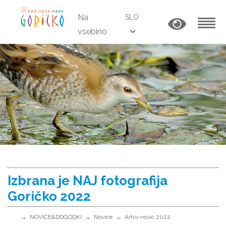
Na
SLO
vsebino
MENU
Izbrana je NAJ fotografija
Goričko 2022
NOVICE&DOGODKI
Novice
Arhiv novic 2022