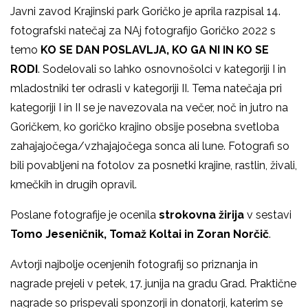
Javni zavod Krajinski park Goričko je aprila razpisal
14.
fotografski natečaj za NAj fotografijo Goričko 2022 s
temo
KO SE DAN POSLAVLJA, KO GA NI IN KO SE
RODI
. Sodelovali so lahko osnovnošolci v kategoriji I in
mladostniki ter odrasli v kategoriji II. Tema natečaja pri
kategoriji I in II se je navezovala na večer, noč in jutro na
Goričkem, ko goričko krajino obsije posebna svetloba
zahajajočega/vzhajajočega sonca ali lune. Fotografi so
bili povabljeni na fotolov za posnetki krajine, rastlin, živali,
kmečkih in drugih opravil.
Poslane fotografije je ocenila
strokovna žirija
v sestavi
Tomo Jeseničnik, Tomaž Koltai in Zoran Norčič
.
Avtorji najbolje ocenjenih fotografij so priznanja in
nagrade prejeli v petek, 17. junija na gradu Grad. Praktične
nagrade so prispevali sponzorji in donatorji, katerim se