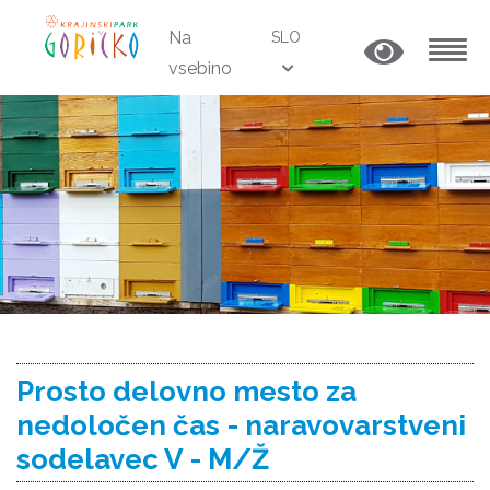
Na
SLO
vsebino
MENU
Prosto delovno mesto za
nedoločen čas - naravovarstveni
sodelavec V - M/Ž