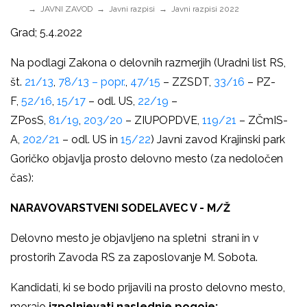
JAVNI ZAVOD
Javni razpisi
Javni razpisi 2022
Grad; 5.4.2022
Na podlagi Zakona o delovnih razmerjih (Uradni list RS,
št.
21/13
,
78/13 – popr.
,
47/15
– ZZSDT,
33/16
– PZ-
F,
52/16
,
15/17
– odl. US,
22/19
–
ZPosS,
81/19
,
203/20
– ZIUPOPDVE,
119/21
– ZČmIS-
A,
202/21
– odl. US in
15/22
) Javni zavod Krajinski park
Goričko objavlja prosto delovno mesto (za nedoločen
čas):
NARAVOVARSTVENI SODELAVEC V - M/Ž
Delovno mesto je objavljeno na spletni strani in v
prostorih Zavoda RS za zaposlovanje M. Sobota.
Kandidati, ki se bodo prijavili na prosto delovno mesto,
morajo
izpolnjevati naslednje pogoje: