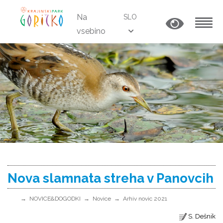
Na
SLO
vsebino
MENU
Nova slamnata streha v Panovcih
NOVICE&DOGODKI
Novice
Arhiv novic 2021
S. Dešnik