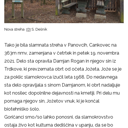
Nova streha
S. Dešnik
Tako je bila slamnata streha v Panovcih, Cankovec na
363m nmv, zamenjana v četrtek in petek 19. novembra
2021. Delo sta opravila Damjan Rogan in njegov sin iz
Trdkove, ki prevzemata obrt od očeta Jožeta. Jože se je
za poklic slamokrovca izučil leta 1968. Do nedavnega
sta delo opravljala s sinom Damjanom, ki obrt nadaljuje
kot nosilec dopolnilne dejavnosti na kmetiji. Pri delu mu
pomaga njegov sin, Jožetov vnuk, ki je končal
biotehniško šolo.
Goričanci smo/so lahko ponosni, da slamokrovstvo
ostaja živo kot kulturna dediščina v upanju, da se bo