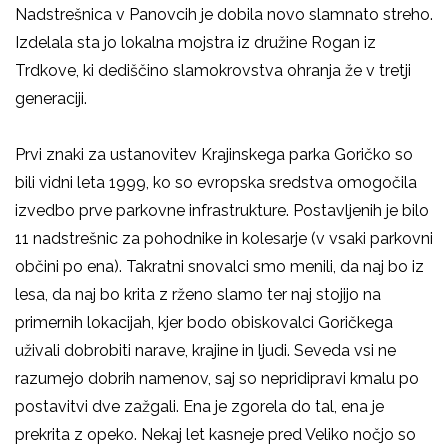
Nadstrešnica v Panovcih je dobila novo slamnato streho.
Izdelala sta jo lokalna mojstra iz družine Rogan iz
Trdkove, ki dediščino slamokrovstva ohranja že v tretji
generaciji.
Prvi znaki za ustanovitev Krajinskega parka Goričko so
bili vidni leta 1999, ko so evropska sredstva omogočila
izvedbo prve parkovne infrastrukture. Postavljenih je bilo
11 nadstrešnic za pohodnike in kolesarje (v vsaki parkovni
občini po ena). Takratni snovalci smo menili, da naj bo iz
lesa, da naj bo krita z rženo slamo ter naj stojijo na
primernih lokacijah, kjer bodo obiskovalci Goričkega
uživali dobrobiti narave, krajine in ljudi. Seveda vsi ne
razumejo dobrih namenov, saj so nepridipravi kmalu po
postavitvi dve zažgali. Ena je zgorela do tal, ena je
prekrita z opeko. Nekaj let kasneje pred Veliko nočjo so