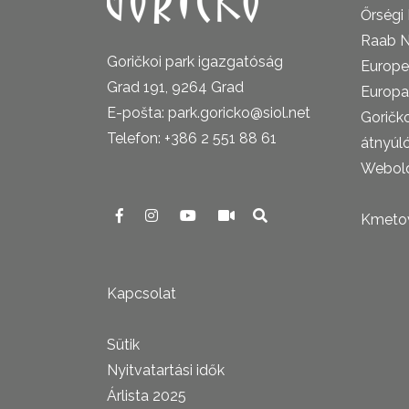
Őrségi
Raab N
Goričkoi park igazgatóság
Europe
Grad 191, 9264 Grad
Europa
E-pošta: park.goricko@siol.net
Goričk
Telefon: +386 2 551 88 61
átnyúl
Webold
Kmetova
Kapcsolat
Sütik
Nyitvatartási idők
Árlista 2025