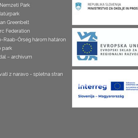
 Nemzeti Park
atúrpark
an Greenbelt
rc Federation
o-Raab-Őrség három határon
ó park
al – archívum
ti z naravo - spletna stran