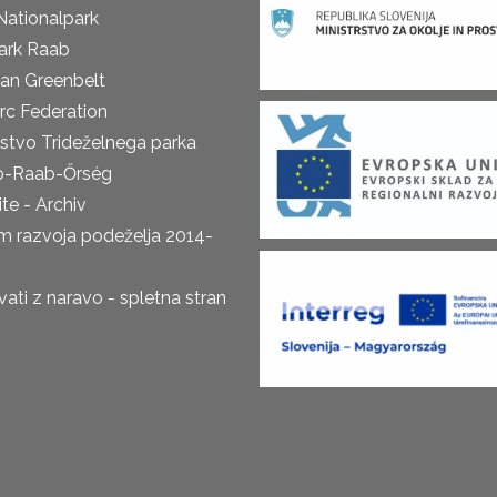
Nationalpark
ark Raab
an Greenbelt
rc Federation
rstvo Trideželnega parka
o-Raab-Őrség
te - Archiv
m razvoja podeželja 2014-
ti z naravo - spletna stran