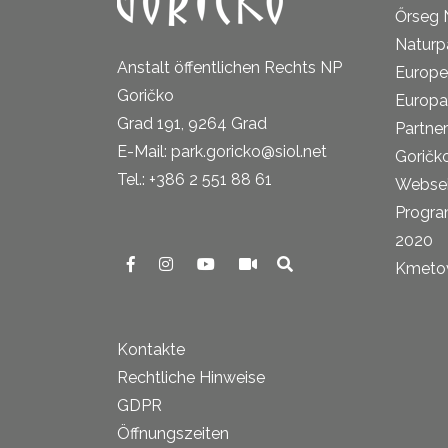
Őrseg 
Naturp
Anstalt öffentlichen Rechts NP
Europe
Goričko
Europa
Grad 191, 9264 Grad
Partne
E-Mail: park.goricko@siol.net
Goričk
Tel.: +386 2 551 88 61
Websei
Progra
2020
Kmetova
Kontakte
Rechtliche Hinweise
GDPR
Öffnungszeiten