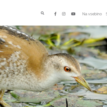
Na vsebino