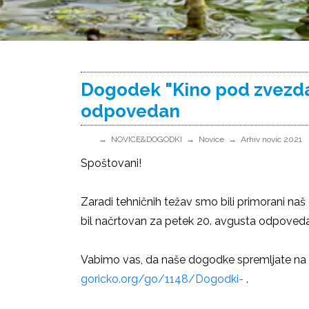
Dogodek "Kino pod zvezdam
odpovedan
NOVICE&DOGODKI
Novice
Arhiv novic 2021
Spoštovani!
Zaradi tehničnih težav smo bili primorani na
bil načrtovan za petek 20. avgusta odpoveda
Vabimo vas, da naše dogodke spremljate na s
goricko.org/go/1148/Dogodki-
.