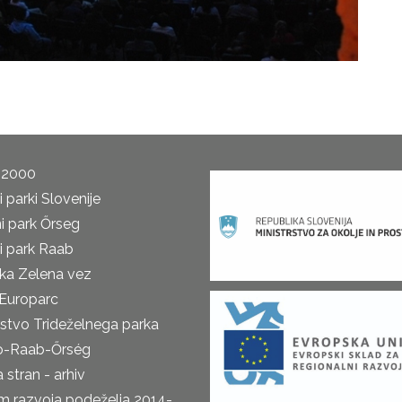
 2000
 parki Slovenije
i park Őrseg
i park Raab
ka Zelena vez
Europarc
rstvo Trideželnega parka
o-Raab-Őrség
 stran - arhiv
m razvoja podeželja 2014-