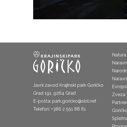
Natura
Naravni
Narodn
Naravn
Javni zavod Krajinski park Goričko
Evrops
Grad 191, 9264 Grad
Zveza 
E-pošta: park.goricko@siol.net
Partne
Telefon: +386 2 551 88 61
Goričk
Spletna
Progra