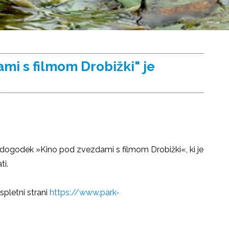
i s filmom Drobižki" je
š dogodek »Kino pod zvezdami s filmom Drobižki«, ki je
ti.
pletni strani
https://www.park-