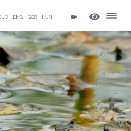
SLO
ENG
GER
HUN
MENU