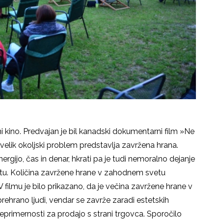
tni kino. Predvajan je bil kanadski dokumentarni film »Ne
elik okoljski problem predstavlja zavržena hrana.
rgijo, čas in denar, hkrati pa je tudi nemoralno dejanje
anetu. Količina zavržene hrane v zahodnem svetu
 filmu je bilo prikazano, da je večina zavržene hrane v
ehrano ljudi, vendar se zavrže zaradi estetskih
eprimernosti za prodajo s strani trgovca. Sporočilo