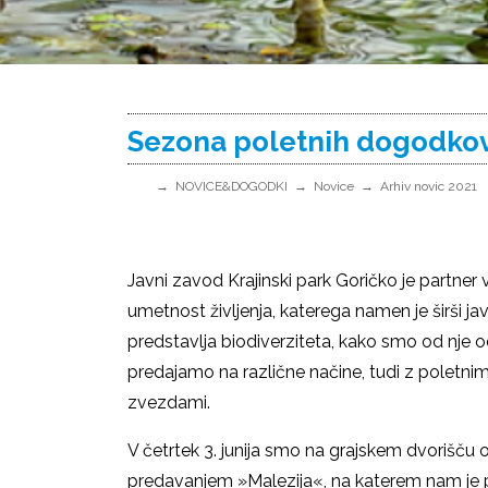
Sezona poletnih dogodkov
NOVICE&DOGODKI
Novice
Arhiv novic 2021
Javni zavod Krajinski park Goričko je partner
umetnost življenja, katerega namen je širši j
predstavlja biodiverziteta, kako smo od nje odvi
predajamo na različne načine, tudi z poletni
zvezdami.
V četrtek 3. junija smo na grajskem dvorišču
predavanjem »Malezija«, na katerem nam je pr