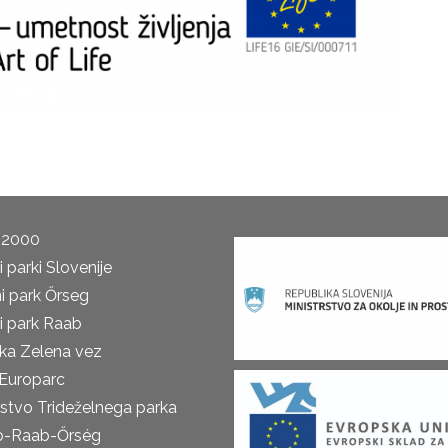
 2000
 parki Slovenije
i park Őrseg
i park Raab
ka Zelena vez
Europarc
rstvo Trideželnega parka
o-Raab-Őrség