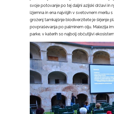
svoje potovanje po tej daljni azijski državi in 
izjemna in ena najvišjih v svetovnem merilu s
groženj tamkajšnje biodiverzitete je širjenje 
povpraševanja po palminem olju. Malezija i
parke, v katerih so najbolj občutljivi ekosiste