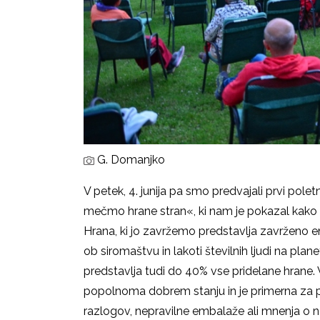
G. Domanjko
V petek, 4. junija pa smo predvajali prvi pole
mečmo hrane stran«, ki nam je pokazal kako v
Hrana, ki jo zavržemo predstavlja zavrženo ene
ob siromaštvu in lakoti številnih ljudi na pl
predstavlja tudi do 40% vse pridelane hrane. V
popolnoma dobrem stanju in je primerna za pr
razlogov, nepravilne embalaže ali mnenja o n