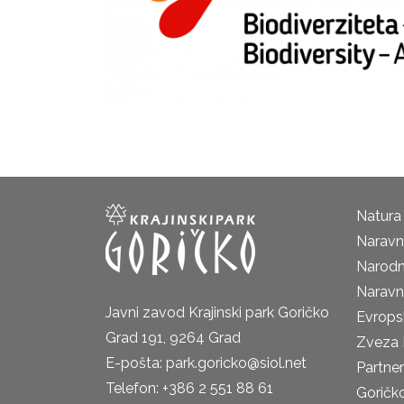
Natura
Naravni
Narodn
Naravn
Javni zavod Krajinski park Goričko
Evrops
Grad 191, 9264 Grad
Zveza 
E-pošta: park.goricko@siol.net
Partne
Telefon: +386 2 551 88 61
Goričk