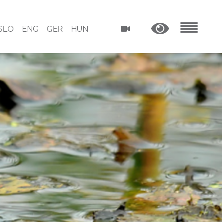
SLO
ENG
GER
HUN
MENU