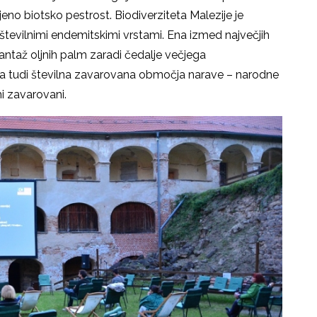
njeno biotsko pestrost. Biodiverziteta Malezije je
 številnimi endemitskimi vrstami. Ena izmed največjih
plantaž oljnih palm zaradi čedalje večjega
ma tudi številna zavarovana območja narave – narodne
mi zavarovani.