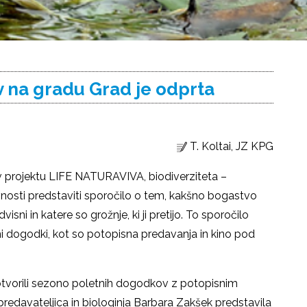
 na gradu Grad je odprta
T. Koltai, JZ KPG
 v projektu LIFE NATURAVIVA, biodiverziteta –
avnosti predstaviti sporočilo o tem, kakšno bogastvo
sni in katere so grožnje, ki ji pretijo. To sporočilo
mi dogodki, kot so potopisna predavanja in kino pod
 otvorili sezono poletnih dogodkov z potopisnim
edavateljica in biologinja Barbara Zakšek predstavila