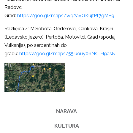
Radovci,
Grad:
https://goo.gl/maps/wq2aVGKujfPf7gMP9
Različica 4: M.Sobota, Gederovci, Cankova, Krašči
(Ledavsko jezero), Pertoča, Motovilci, Grad (spodaj
Vulkanija), po serpentinah do
gradu:
https://goo.gl/maps/55iuouyX6NsLH9as8
NARAVA
KULTURA