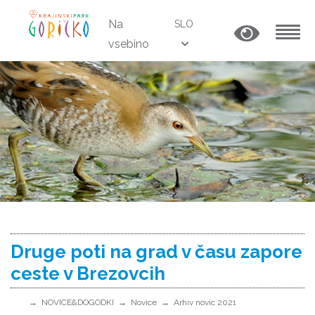
Na
SLO
vsebino
MENU
Druge poti na grad v času zapore
ceste v Brezovcih
NOVICE&DOGODKI
Novice
Arhiv novic 2021