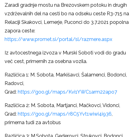
Zaradi gradnje mostu na Brezovskem potoku in drugih
vzdrževalnih del na cesti bo na odseku ceste R3-715 na
Relaciji Skakovci, Lemerje, Puconci do 3.7.2021 popolna
zapora ceste:
https://www.promet.si/portal/sl/razmere.aspx
Iz avtocestnega izvoza v Murski Soboti vodi do gradu
več cest, primernih za osebna vozila.
Različica 1: M. Sobota, Markišavci, Šalamenci, Bodonci,
Radovci,
Grad:
https://goo.gl/maps/Kvi1YWC1arm22apo7
Različica 2: M. Sobota, Martjanci, Mačkovci, Vidonci,
Grad:
https://goo.gl/maps/r8C5Yvt1wiwi4i936
,
primerna tudi za avtobus
Različica 3: M.Sobota, Gederovci, Strukovci, Bodonci,