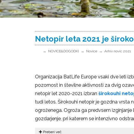
Netopir leta 2021 je široko
NOVICE&DOGODKI
Novice
Arhiv novic 2021
Organizacija BatLife Europe vsaki dve leti izb
pozornost in številne aktivnosti za dvig ozave
netopir let 2020-2021 izbran
širokouhi neto
tudi letos. Širokouhi netopir je gozdna vrsta n
ogroženega. Ogroža ga predvsem izginjanje l
gozdarjenje, pri katerem se intenzivno odstra
Preberi več