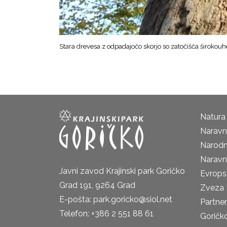
Stara drevesa z odpadajočo skorjo so zatočišča širokou
Natura
Naravni
Narodn
Naravn
Javni zavod Krajinski park Goričko
Evrops
Grad 191, 9264 Grad
Zveza 
E-pošta: park.goricko@siol.net
Partne
Telefon: +386 2 551 88 61
Goričk