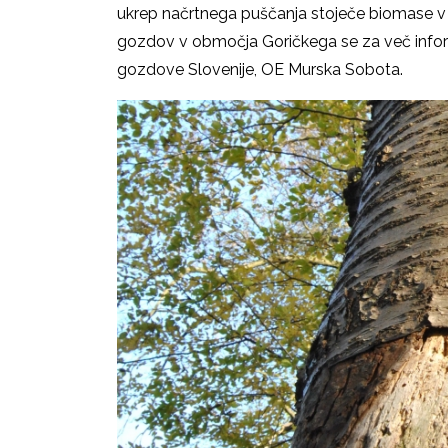
ukrep načrtnega puščanja stoječe biomase v go
gozdov v območja Goričkega se za več inform
gozdove Slovenije, OE Murska Sobota.