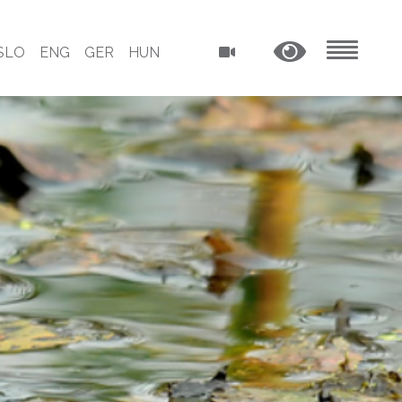
SLO
ENG
GER
HUN
MENU