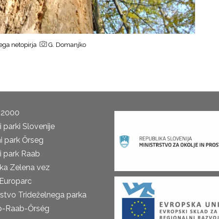
hega netopirja
G. Domanjko
 2000
 parki Slovenije
i park Őrseg
i park Raab
ka Zelena vez
Europarc
rstvo Trideželnega parka
o-Raab-Őrség