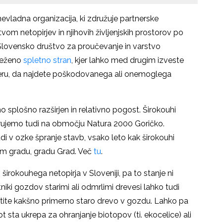
vladna organizacija, ki združuje partnerske
tvom netopirjev in njihovih življenjskih prostorov po
di Slovensko društvo za proučevanje in varstvo
sveženo
spletno stran
, kjer lahko med drugim izveste
imeru, da najdete poškodovanega ali onemoglega
o splošno razširjen in relativno pogost. Širokouhi
varujemo tudi na območju Natura 2000 Goričko.
i v ozke špranje stavb, vsako leto kak širokouhi
em gradu, gradu Grad. Več
tu
.
irokouhega netopirja v Sloveniji, pa to stanje ni
iki gozdov starimi ali odmrlimi drevesi lahko tudi
tite kakšno primerno staro drevo v gozdu. Lahko pa
t sta ukrepa za ohranjanje biotopov (ti. ekocelice) ali