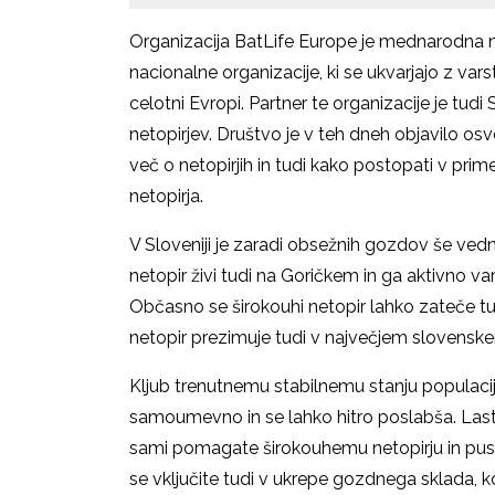
Organizacija BatLife Europe je mednarodna ne
nacionalne organizacije, ki se ukvarjajo z vars
celotni Evropi. Partner te organizacije je tu
netopirjev. Društvo je v teh dneh objavilo o
več o netopirjih in tudi kako postopati v pr
netopirja.
V Sloveniji je zaradi obsežnih gozdov še vedn
netopir živi tudi na Goričkem in ga aktivno 
Občasno se širokouhi netopir lahko zateče tud
netopir prezimuje tudi v največjem slovensk
Kljub trenutnemu stabilnemu stanju populacij š
samoumevno in se lahko hitro poslabša. Lastn
sami pomagate širokouhemu netopirju in pus
se vključite tudi v ukrepe gozdnega sklada, ko