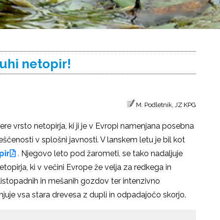
uhi netopir!
M. Podletnik, JZ KPG
ere vrsto netopirja, ki ji je v Evropi namenjana posebna
ščenosti v splošni javnosti. V lanskem letu je bil kot
pir
.
Njegovo leto pod žarometi, se tako nadaljuje
etopirja, ki v večini Evrope že velja za redkega in
istopadnih in mešanih gozdov ter intenzivno
njuje vsa stara drevesa z dupli in odpadajočo skorjo.