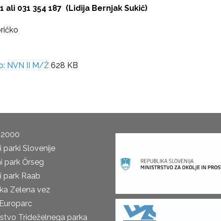
1 ali 031 354 187 (Lidija Bernjak Sukič)
oričko
o: NVN II M/Ž
628 KB
 2000
 parki Slovenije
i park Őrseg
i park Raab
ka Zelena vez
Europarc
rstvo Trideželnega parka