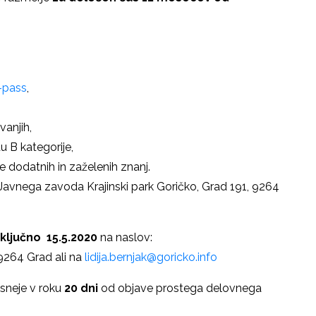
-pass
,
vanjih,
 B kategorije,
je dodatnih in zaželenih znanj.
 Javnega zavoda Krajinski park Goričko, Grad 191, 9264
vključno 15.5.2020
na naslov:
 9264 Grad ali na
lidija.bernjak@goricko.info
asneje v roku
20 dni
od objave prostega delovnega