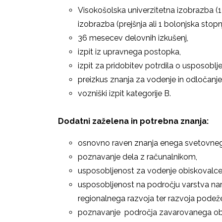
Visokošolska univerzitetna izobrazba (1
izobrazba (prejšnja ali 1 bolonjska stop
36 mesecev delovnih izkušenj,
izpit iz upravnega postopka,
izpit za pridobitev potrdila o usposobl
preizkus znanja za vodenje in odločan
vozniški izpit kategorije B.
Dodatni zaželena in potrebna znanja:
osnovno raven znanja enega svetovnega
poznavanje dela z računalnikom,
usposobljenost za vodenje obiskovalce
usposobljenost na področju varstva nara
regionalnega razvoja ter razvoja podeže
poznavanje področja zavarovanega o