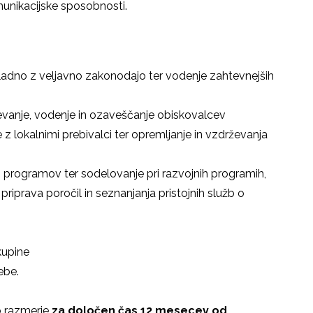
unikacijske sposobnosti.
skladno z veljavno zakonodajo ter vodenje zahtevnejših
vanje, vodenje in ozaveščanje obiskovalcev
 lokalnimi prebivalci ter opremljanje in vzdrževanja
h programov ter sodelovanje pri razvojnih programih,
riprava poročil in seznanjanja pristojnih služb o
skupine
ebe.
 razmerje
za določen čas 12 mesecev od