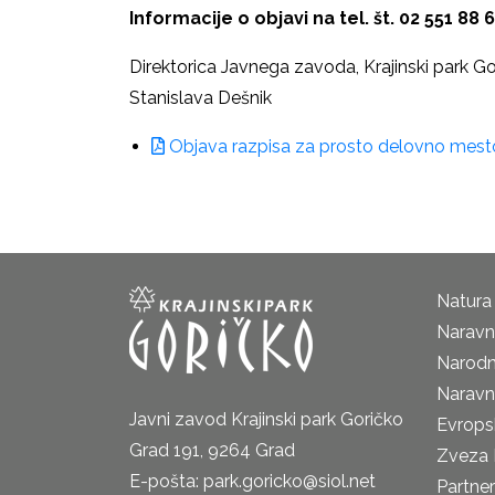
Informacije o objavi na tel. št. 02 551 88 6
Direktorica Javnega zavoda, Krajinski park G
Stanislava Dešnik
Objava razpisa za prosto delovno mest
Natura
Naravni
Narodn
Naravn
Javni zavod Krajinski park Goričko
Evrops
Grad 191, 9264 Grad
Zveza 
E-pošta: park.goricko@siol.net
Partne