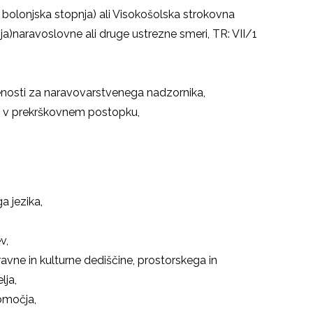
 bolonjska stopnja) ali Visokošolska strokovna
nja)naravoslovne ali druge ustrezne smeri, TR: VII/1
jenosti za naravovarstvenega nadzornika,
je v prekrškovnem postopku,
 jezika,
v,
vne in kulturne dediščine, prostorskega in
lja,
bmočja,