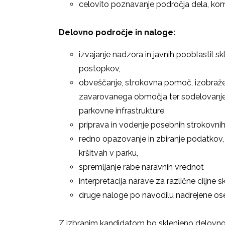
celovito poznavanje področja dela, kom
Delovno področje in naloge:
izvajanje nadzora in javnih pooblastil 
postopkov,
obveščanje, strokovna pomoč, izobraže
zavarovanega območja ter sodelovanje z
parkovne infrastrukture,
priprava in vodenje posebnih strokovni
redno opazovanje in zbiranje podatkov, p
kršitvah v parku,
spremljanje rabe naravnih vrednot
interpretacija narave za različne ciljne 
druge naloge po navodilu nadrejene os
Z izbranim kandidatom bo sklenjeno delovno