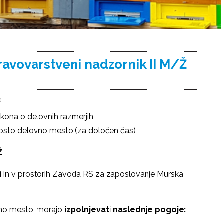
avovarstveni nadzornik II M/Ž
0
akona o delovnih razmerjih
prosto delovno mesto (za določen čas)
Ž
ni in v prostorih Zavoda RS za zaposlovanje Murska
ovno mesto, morajo
izpolnjevati naslednje pogoje: