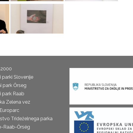
 2000
 parki Slovenije
i park Őrseg
i park Raab
ka Zelena vez
Europarc
rstvo Trideželnega parka
o-Raab-Őrség