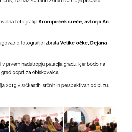
ničnik, Tomaž Koltai in Zoran Norčič je prispele
ovalna fotografija
Krompirček sreče, avtorja An
agovalno fotografijo izbrala
Velike očke, Dejana
iji v prvem nadstropju palacija gradu, kjer bodo na
e grad odprt za obiskovalce.
a 2019 v srčkastih, srčnih in perspektivah od blizu.