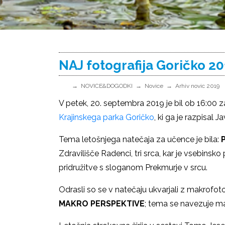
NAJ fotografija Goričko 2
NOVICE&DOGODKI
Novice
Arhiv novic 2019
V petek, 20. septembra 2019 je bil ob 16:00 
Krajinskega parka Goričko
, ki ga je razpisal 
Tema letošnjega natečaja za učence je bila:
Zdravilišče Radenci, tri srca, kar je vsebinsk
pridružitve s sloganom Prekmurje v srcu.
Odrasli so se v natečaju ukvarjali z makrofotog
MAKRO PERSPEKTIVE
; tema se navezuje ma