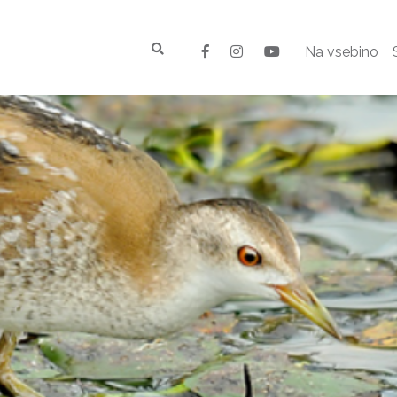
Na vsebino