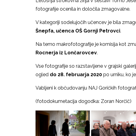
Letošnja strokovna žirija v sestavi Tomo Jese
fotografije ocenila in določila zmagovalne.
V kategoriji sodelujočih učencev je bila zmag
Šnepfa, učenca OŠ Gornji Petrovci
.
Na temo makrofotografije je komisija kot zm
Rocnerja iz Lončarovcev
.
Vse fotografije so razstavljene v grajski galer
ogled
do 28. februarja 2020
po urniku, ko j
Vabljeni k občudovanju NAJ Goričkih fotografij
(fotodokumetacija dogodka: Zoran Norčič)