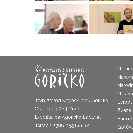
Natura
Naravni
Narodn
Naravn
Javni zavod Krajinski park Goričko
Evrops
Grad 191, 9264 Grad
Zveza 
E-pošta: park.goricko@siol.net
Partne
Telefon: +386 2 551 88 61
Goričk