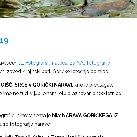
019
zaključen
11. Fotografski natečaj za NAJ fotografijo
Javni zavod Krajinski park Goričko letošnjo pomlad.
POIŠČI SRCE V GORIČKI NARAVI,
ki jo je predlagalo
o primerno tudi v jubilejnem letu praznovanja 100 letnice
rafijo, njihova tema je bila:
NARAVA GORIČKEGA IZ
kro fotografijo narave.