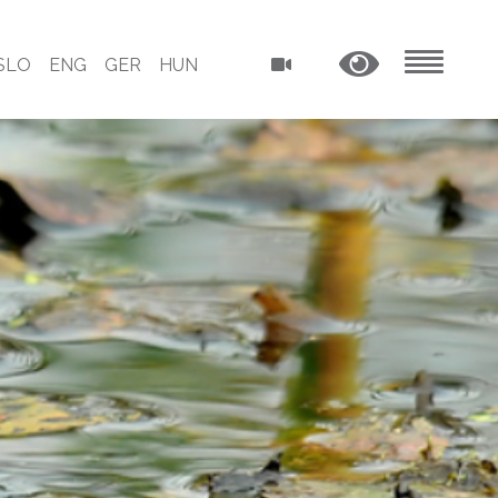
SLO
ENG
GER
HUN
MENU