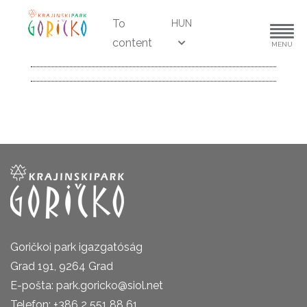
To
HUN
content
MENU
Goričkoi park igazgatóság
Grad 191, 9264 Grad
E-pošta: park.goricko@siol.net
Telefon: +386 2 551 88 61