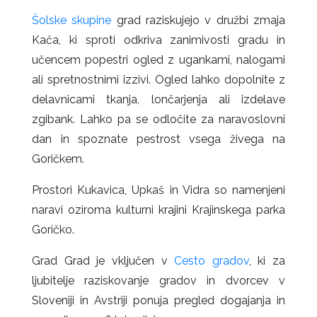
Šolske skupine
grad raziskujejo v družbi zmaja
Kača, ki sproti odkriva zanimivosti gradu in
učencem popestri ogled z ugankami, nalogami
ali spretnostnimi izzivi. Ogled lahko dopolnite z
delavnicami tkanja, lončarjenja ali izdelave
zgibank. Lahko pa se odločite za naravoslovni
dan in spoznate pestrost vsega živega na
Goričkem.
Prostori Kukavica, Upkaš in Vidra so namenjeni
naravi oziroma kulturni krajini Krajinskega parka
Goričko.
Grad Grad je vključen v
Cesto gradov
, ki za
ljubitelje raziskovanje gradov in dvorcev v
Sloveniji in Avstriji ponuja pregled dogajanja in