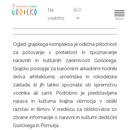
Na
SLO
vsebino
MENU
Ogled grajskega kompleksa je odlična priložnost
za potovanje v preteklost in spoznavanje
naravnih in kulturnih zanimivosti Goričkega.
Grajsko poslopje za baročnimi arkadnimi hodniki
skriva arhitekturne, umetniške in rokodelske
zaklade, ki jih lahko spoznate ob spremstvu
vodnika ali sami. Podrobno je predstavljena
narava in kulturna krajina območja v obliki
razstav in filmov. V središču za obiskovalce so
zbrane informacije o naravni in kulturni dediščini
Goričkega in Pomurja.