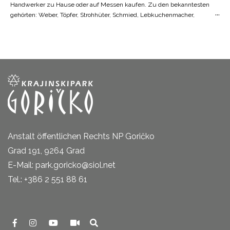
Handwerker zu Hause oder auf Messen kaufen. Zu den bekanntesten
gehörten: Weber, Töpfer, Strohhüter, Schmied, Lebkuchenmacher,
Müller und Sägewerker. In der Gegend von Goričko finden wir immer
noch Meister des lokalen Handwerks und deren Tätigkeiten. In ihren
Werkstätten und auf Messen bieten sie Keramikware, Lebkuchen,
Korbwaren oder Gürtel an. Die größte Messe in Goričko findet auf der
Burg Grad statt. Am zweiten Samstag im Oktober werden die reich
gesäumten Stände der Anbieter von Kunsthandwerk und ihren
Tätigkeiten durch ein kulinarisches Angebot und ein Kulturprogramm
ergänzt.
Anstalt öffentlichen Rechts NP Goričko
Grad 191, 9264 Grad
E-Mail: park.goricko@siol.net
Tel.: +386 2 551 88 61