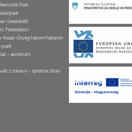
 Nemzeti Park
atúrpark
an Greenbelt
rc Federation
o-Raab-Őrség három határon
ó park
al – archívum
ti z naravo - spletna stran