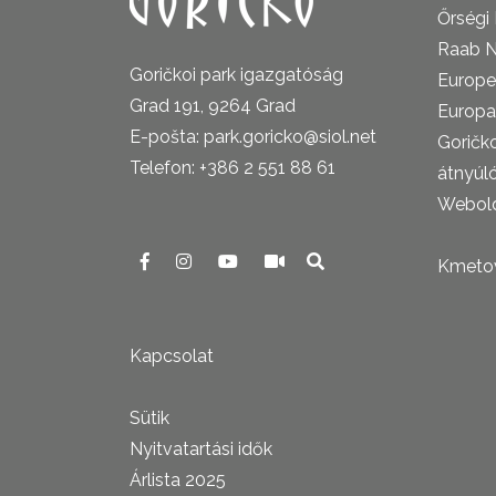
Őrségi
Raab N
Goričkoi park igazgatóság
Europe
Grad 191, 9264 Grad
Europa
E-pošta: park.goricko@siol.net
Goričk
Telefon: +386 2 551 88 61
átnyúl
Webold
Kmetova
Kapcsolat
Sütik
Nyitvatartási idők
Árlista 2025